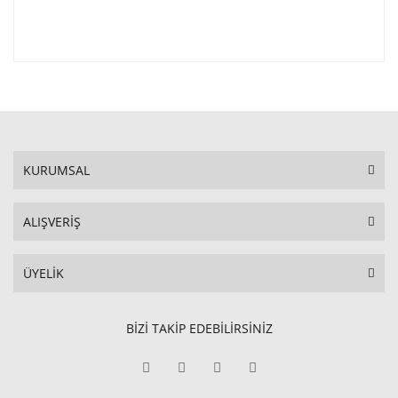
KURUMSAL
ALIŞVERİŞ
ÜYELİK
BİZİ TAKİP EDEBİLİRSİNİZ