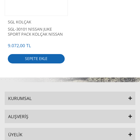
SGL KOLÇAK
SGL-30101 NİSSAN JUKE
SPORT PACK KOLÇAK NİSSAN
JUKE SPORT PACK
AKSESUARLARI
9.072,00 TL
SEPETE EKLE
KURUMSAL
ALIŞVERİŞ
ÜYELİK