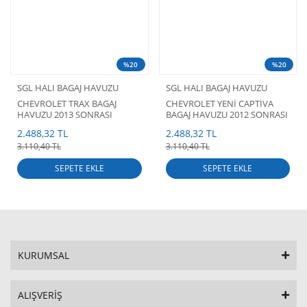
%20
%20
SGL HALI BAGAJ HAVUZU
SGL HALI BAGAJ HAVUZU
CHEVROLET TRAX BAGAJ
CHEVROLET YENİ CAPTİVA
HAVUZU 2013 SONRASI
BAGAJ HAVUZU 2012 SONRASI
CHEVROLET TRAX
CHEVROLET YENİ CAPTİVA
2.488,32 TL
2.488,32 TL
AKSESUARLARI
AKSESUARLARI
3.110,40 TL
3.110,40 TL
SEPETE EKLE
SEPETE EKLE
KURUMSAL
ALIŞVERİŞ