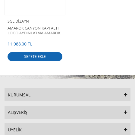
SGL DİZAYN
AMAROK CANYON KAPI ALTI
LOGO AYDINLATMA AMAROK
CANYON BAKIR TURUNCU
AKSESUARLARI
11.988,00 TL
SEPETE EKLE
KURUMSAL
ALIŞVERİŞ
ÜYELİK