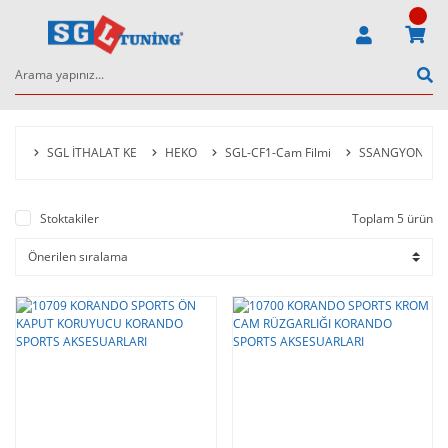
SGL İTHALAT KE
HEKO
SGL-CF1-Cam Filmi
SSANGYONG
Stoktakiler
Toplam 5 ürün