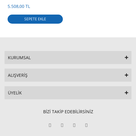
İÇİ KORANDO SPORTS
AKSESUARLARI
5.508,00 TL
SEPETE EKLE
KURUMSAL
ALIŞVERİŞ
ÜYELİK
BİZİ TAKİP EDEBİLİRSİNİZ