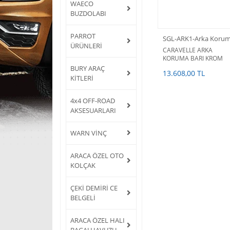
WAECO
BUZDOLABI
PARROT
SGL-ARK1-Arka Koru
ÜRÜNLERİ
CARAVELLE ARKA
KORUMA BARI KROM
CARAVELLE
BURY ARAÇ
13.608,00 TL
AKSESUARLARI
KİTLERİ
4x4 OFF-ROAD
AKSESUARLARI
WARN VİNÇ
ARACA ÖZEL OTO
KOLÇAK
ÇEKİ DEMİRİ CE
BELGELİ
ARACA ÖZEL HALI
BAGAJ HAVUZU