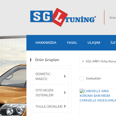
HAKKIMIZDA
YASAL
ULAŞIM
İLE
Ürün Grupları
SGL-ARK1-Arka Kor
DOMETIC -
Stoktakiler
WAECO
OTO MÜZİK
SİSTEMLERİ
THULE ÜRÜNLERİ