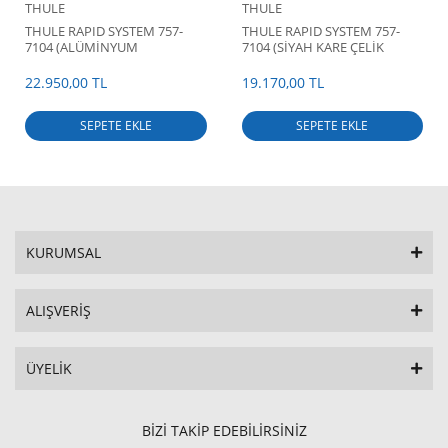
THULE
THULE
THULE RAPID SYSTEM 757-
THULE RAPID SYSTEM 757-
7104 (ALÜMİNYUM
7104 (SİYAH KARE ÇELİK
AERODİNAMİK WİNG BARLI)
BARLI) TAŞIYICI SİSTEM
TAŞIYICI SİSTEM
22.950,00 TL
19.170,00 TL
SEPETE EKLE
SEPETE EKLE
KURUMSAL
ALIŞVERİŞ
ÜYELİK
BİZİ TAKİP EDEBİLİRSİNİZ