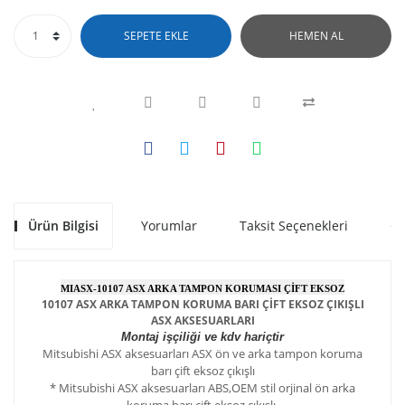
SEPETE EKLE
HEMEN AL
Ürün Bilgisi
Yorumlar
Taksit Seçenekleri
Ön
MIASX-10107 ASX ARKA TAMPON KORUMASI ÇİFT EKSOZ
10107 ASX ARKA TAMPON KORUMA BARI ÇİFT EKSOZ ÇIKIŞLI
ASX AKSESUARLARI
Montaj işçiliği ve kdv hariçtir
Mitsubishi ASX aksesuarları ASX ön ve arka tampon koruma
barı çift eksoz çıkışlı
*
Mitsubishi ASX
aksesuarları ABS,OEM stil orjinal ön arka
koruma barı çift eksoz çıkışlı.