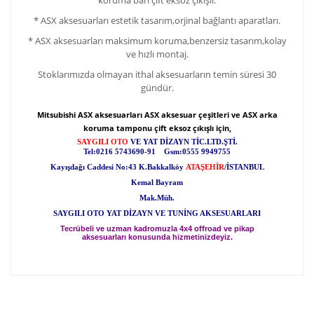
* ASX aksesuarları estetik tasarım,orjinal bağlantı aparatları.
* ASX aksesuarları maksimum koruma,benzersiz tasarım,kolay
ve hızlı montaj.
Stoklarımızda olmayan ithal aksesuarların temin süresi 30
gündür.
Mitsubishi ASX aksesuarları ASX aksesuar çeşitleri ve ASX arka
koruma tamponu çift eksoz çıkışlı için,
SAYGILI OTO
VE YAT DİZAYN TİC.LTD.ŞTİ.
Tel:0216 5743690-91 Gsm:0555 9949755
Kayışdağı Caddesi No:43 K.Bakkalköy
ATAŞEHİR
/İSTANBUL
Kemal Bayram
Mak.Müh.
SAYGILI OTO YAT DİZAYN VE TUNİNG AKSESUARLARI
Tecrübeli ve uzman kadromuzla 4x4 offroad ve pikap
aksesuarları konusunda hizmetinizdeyiz.