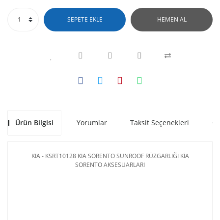
SEPETE EKLE
HEMEN AL
Ürün Bilgisi
Yorumlar
Taksit Seçenekleri
Ön
KIA - KSRT10128 KİA SORENTO SUNROOF RÜZGARLIĞI KİA
SORENTO AKSESUARLARI