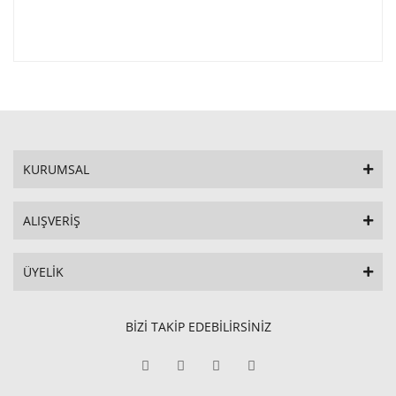
KURUMSAL
ALIŞVERİŞ
ÜYELİK
BİZİ TAKİP EDEBİLİRSİNİZ