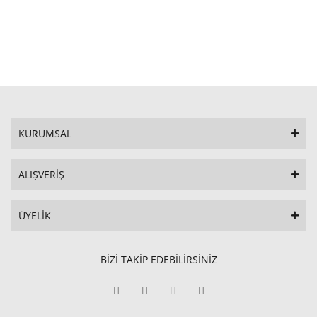
KURUMSAL
ALIŞVERİŞ
ÜYELİK
BİZİ TAKİP EDEBİLİRSİNİZ