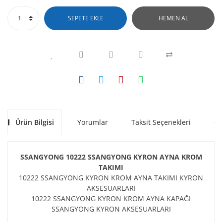
SEPETE EKLE
HEMEN AL
Ürün Bilgisi
Yorumlar
Taksit Seçenekleri
Ön
SSANGYONG 10222
SSANGYONG KYRON
AYNA KROM
TAKIMI
10222 SSANGYONG KYRON KROM AYNA TAKIMI KYRON
AKSESUARLARI
10222 SSANGYONG KYRON KROM AYNA KAPAĞI
SSANGYONG KYRON AKSESUARLARI