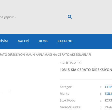
TİŞİM
GALERİ
BLOG
KATALOG
ERATO DİREKSİYON MAUN KAPLAMASI KİA CERATO AKSESUARLARI
SGL İTHALAT KE
10315 KİA CERATO DİREKSİYO
Kategori
CERA
Marka
SGL 
Stok Kodu
KCRT
Garanti Süresi
24 A