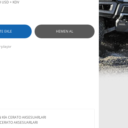
0 USD + KDV
TE EKLE
HEMEN AL
şılaştır
N KİA CERATO AKSESUARLARI
 CERATO AKSESUARLARI