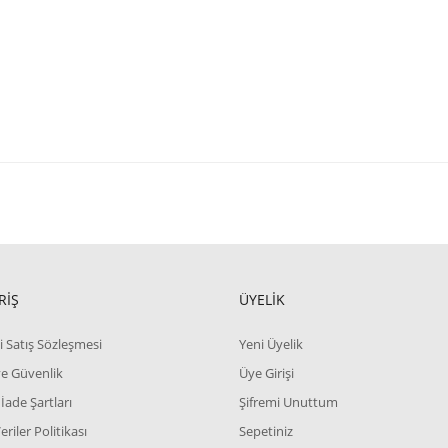
RİŞ
ÜYELİK
i Satış Sözleşmesi
Yeni Üyelik
 ve Güvenlik
Üye Girişi
 İade Şartları
Şifremi Unuttum
Veriler Politikası
Sepetiniz