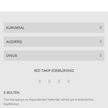
KURUMSAL
ALIŞVERİŞ
ÜYELİK
BİZİ TAKİP EDEBİLİRSİNİZ
E-BÜLTEN
Tüm kampanya ve duyurulardan haberdar olmak için e-bültenimize
kaydolunuz.