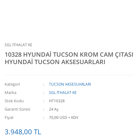
SGL İTHALAT KE
10328 HYUNDAİ TUCSON KROM CAM ÇITASI
HYUNDAİ TUCSON AKSESUARLARI
Kategori
TUCSON AKSESUARLARI
Marka
SGL İTHALAT KE
Stok Kodu
HT10328
Garanti Süresi
24 Ay
Fiyat
70,00 USD + KDV
3.948,00 TL