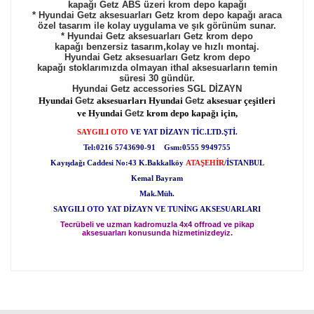
kapağı
Getz
ABS üzeri krom depo kapağı
*
Hyundai Getz aksesuarları
Getz
krom depo kapağı
araca
özel tasarım ile kolay uygulama ve şık görünüm sunar.
*
Hyundai
Getz
aksesuarları
Getz
krom depo
kapağı
benzersiz tasarım,kolay ve hızlı montaj.
Hyundai
Getz
aksesuarları
Getz
krom depo
kapağı
stoklarımızda olmayan ithal aksesuarların temin
süresi 30 gündür.
Hyundai
Getz
accessories SGL DİZAYN
Hyundai
Getz
aksesuarları
Hyundai
Getz
aksesuar çeşitleri
ve
Hyundai
Getz
krom depo kapağı için,
SAYGILI OTO
VE YAT DİZAYN TİC.LTD.ŞTİ.
Tel:0216 5743690-91 Gsm:0555 9949755
Kayışdağı Caddesi No:43 K.Bakkalköy
ATAŞEHİR
/İSTANBUL
Kemal Bayram
Mak.Müh.
SAYGILI OTO YAT DİZAYN VE TUNİNG AKSESUARLARI
Tecrübeli ve uzman kadromuzla 4x4 offroad ve pikap
aksesuarları konusunda hizmetinizdeyiz.