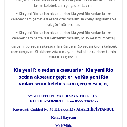
* Kia yeni Rio sedan aksesuarları
Kia yeni Rio sedan
ABS üzeri
krom kelebek cam çerçevesi takımı.
*
Kia yeni Rio sedan aksesuarları
Kia yeni Rio sedan
krom
kelebek cam çerçevesi
Araca özel tasarım ile kolay uygulama ve
şık görünüm sunar.
*
Kia yeni Rio sedan aksesuarları
Kia yeni Rio sedan
krom
kelebek cam çerçevesi
Benzersiz tasarım,kolay ve hızlı montaj.
Kia yeni Rio sedan aksesuarları
Kia yeni Rio sedan
krom kelebek
cam çerçevesi
Stoklarımızda olmayan ithal aksesuarların temin
süresi 30 gündür.
Kia yeni Rio sedan aksesuarları
Kia yeni Rio
sedan
aksesuar çeşitleri ve
Kia yeni Rio
sedan
krom kelebek cam çerçevesi için,
SAYGILI OTO VE YAT DİZAYN TİC.LTD.ŞTİ.
Tel:0216 5743690-91 Gsm:0555 9949755
Kayışdağı Caddesi No:43 K.Bakkalköy ATAŞEHİR/İSTANBUL
Kemal Bayram
Mak.Müh.