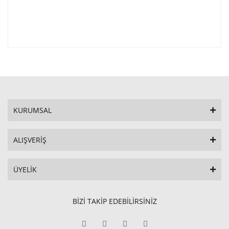
KURUMSAL
ALIŞVERİŞ
ÜYELİK
BİZİ TAKİP EDEBİLİRSİNİZ