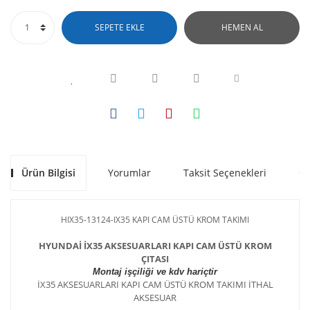
SEPETE EKLE
HEMEN AL
Ürün Bilgisi
Yorumlar
Taksit Seçenekleri
Ön
HIX35-13124-IX35 KAPI CAM ÜSTÜ KROM TAKIMI
HYUNDAİ İX35 AKSESUARLARI KAPI CAM ÜSTÜ KROM
ÇITASI
Montaj işçiliği ve kdv hariçtir
İX35 AKSESUARLARI KAPI CAM ÜSTÜ KROM TAKIMI İTHAL
AKSESUAR