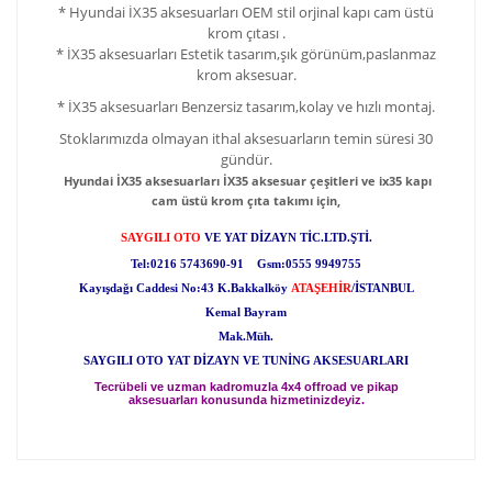
* Hyundai İX35 aksesuarları OEM stil orjinal kapı cam üstü
krom çıtası .
* İX35 aksesuarları Estetik tasarım,şık görünüm,paslanmaz
krom aksesuar.
* İX35 aksesuarları Benzersiz tasarım,kolay ve hızlı montaj.
Stoklarımızda olmayan ithal aksesuarların temin süresi 30
gündür.
Hyundai İX35 aksesuarları İX35 aksesuar çeşitleri ve ix35 kapı
cam üstü krom çıta takımı için,
SAYGILI OTO
VE YAT DİZAYN TİC.LTD.ŞTİ.
Tel:0216 5743690-91 Gsm:0555 9949755
Kayışdağı Caddesi No:43 K.Bakkalköy
ATAŞEHİR
/İSTANBUL
Kemal Bayram
Mak.Müh.
SAYGILI OTO YAT DİZAYN VE TUNİNG AKSESUARLARI
Tecrübeli ve uzman kadromuzla 4x4 offroad ve pikap
aksesuarları konusunda hizmetinizdeyiz.