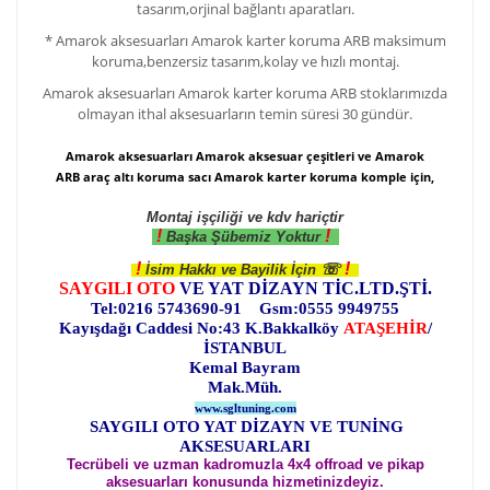
tasarım,orjinal bağlantı aparatları.
*
Amarok aksesuarları
Amarok karter koruma ARB maksimum
koruma,benzersiz tasarım,kolay ve hızlı montaj.
Amarok aksesuarları
Amarok karter koruma ARB stoklarımızda
olmayan ithal aksesuarların temin süresi 30 gündür.
Amarok aksesuarları Amarok aksesuar çeşitleri ve Amarok
ARB araç altı koruma sacı Amarok karter koruma komple için,
Montaj işçiliği ve kdv hariçtir
!
!
Başka Şübemiz Yoktur
!
!
☏
İsim Hakkı ve Bayilik İçin
SAYGILI OTO
VE YAT DİZAYN TİC.LTD.ŞTİ.
Tel:0216 5743690-91 Gsm:0555 9949755
Kayışdağı Caddesi No:43 K.Bakkalköy
ATAŞEHİR
/
İSTANBUL
Kemal Bayram
Mak.Müh.
www.sgltuning.com
SAYGILI OTO YAT DİZAYN VE TUNİNG
AKSESUARLARI
Tecrübeli ve uzman kadromuzla 4x4 offroad ve pikap
aksesuarları konusunda hizmetinizdeyiz.