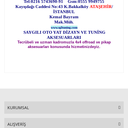
Tel:0216 5743690-91 Gsm:0555 9949755
Kayışdağı Caddesi No:43 K.Bakkalköy
ATAŞEHİR
/
İSTANBUL
Kemal Bayram
Mak.Müh.
www.sgltuning.com
SAYGILI OTO YAT DİZAYN VE TUNİNG
AKSESUARLARI
Tecrübeli ve uzman kadromuzla 4x4 offroad ve pikap
aksesuarları konusunda hizmetinizdeyiz.
KURUMSAL
ALIŞVERİŞ