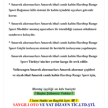
* Amarok aksesuarları Amarok ithal camlı kabin
Hardtop Range
Sport
Bağımsız kilit sistemi ile kabin içindeki eşyaları güvenle
korur.
* Amarok aksesuarları Amarok ithal camlı kabin
Hardtop Range
Sport
Modüler montaj aparatları ile istenildiği zaman sökülmesi
sonderece kolaydır.
* Amarok aksesuarları Amarok ithal camlı kabin
Hardtop Range
Sport
Güçlü izolasyon sistemi ile hertürlü izolasyonu yapılmıştır.
Amarok aksesuarları Amarok ithal camlı kabin
Hardtop Range
Sport
Türkiye'nin her yerine kargo ile sevk edilir.
Volkswagen Amarok aksesuarları Amarok aksesuar çeşitleri
ve siyah ithal Amarok camlı kabin
Hardtop Range Sport
için,
Montaj işçiliği ve kdv hariçtir
!
!
Başka Şübemiz Yoktur
!
!
☏
İsim Hakkı ve Bayilik İçin
SAYGILI OTO
VE YAT DİZAYN TİC.LTD.ŞTİ.