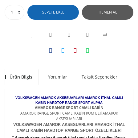
SEPETE EKLE
HEMEN AL
Ürün Bilgisi
Yorumlar
Taksit Seçenekleri
Ön
VOLKSWAGEN AMAROK AKSESUARLARI AMAROK İTHAL CAMLI
KABİN HARDTOP RANGE SPORT ALPHA
AMAROK RANGE SPORT CAMLI KABİN
AMAROK RANGE SPORT CAMLI KABİN KUM BEJİ AMAROK
AKSESUARLARI
VOLKSWAGEN AMAROK AKSESUARLARI AMAROK İTHAL
CAMLI KABİN HARDTOP RANGE SPORT ÖZELLİKLERİ
* Amarok aksesuarları Amarok ithal camlı kabin Hardtop Range