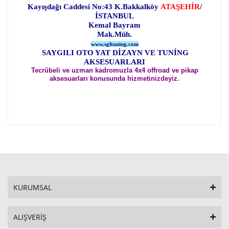
Kayışdağı Caddesi No:43 K.Bakkalköy
ATAŞEHİR
/
İSTANBUL
Kemal Bayram
Mak.Müh.
www.sgltuning.com
SAYGILI OTO YAT DİZAYN VE TUNİNG
AKSESUARLARI
Tecrübeli ve uzman kadromuzla 4x4 offroad ve pikap
aksesuarları konusunda hizmetinizdeyiz.
KURUMSAL
ALIŞVERİŞ