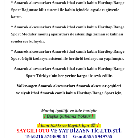
* Amarok aksesuarları Amarok ithal camlı kabin
Hardtop Range
Sport
Bağımsız kilit sistemi ile kabin içindeki eşyaları güvenle
korur.
* Amarok aksesuarları Amarok ithal camlı kabin
Hardtop Range
Sport
Modüler montaj aparatları ile istenildiği zaman sökülmesi
sonderece kolaydır.
* Amarok aksesuarları Amarok ithal camlı kabin
Hardtop Range
Sport
Güçlü izolasyon sistemi ile hertürlü izolasyonu yapılmıştır.
Amarok aksesuarları Amarok ithal camlı kabin
Hardtop Range
Sport
Türkiye'nin her yerine kargo ile sevk edilir.
Volkswagen Amarok aksesuarları Amarok aksesuar çeşitleri
ve siyah ithal Amarok camlı kabin
Hardtop Range Sport
için,
Montaj işçiliği ve kdv hariçtir
!
!
Başka Şübemiz Yoktur
!
!
☏
İsim Hakkı ve Bayilik İçin
SAYGILI OTO
VE YAT DİZAYN TİC.LTD.ŞTİ.
Tel:0216 5743690-91 Gsm:0555 9949755