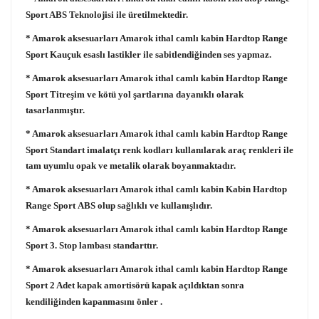
Sport ABS Teknolojisi ile üretilmektedir.
* Amarok aksesuarları Amarok ithal camlı kabin
Hardtop Range
Sport
Kauçuk esaslı lastikler ile sabitlendiğinden ses yapmaz.
* Amarok aksesuarları Amarok ithal camlı kabin
Hardtop Range
Sport
Titreşim ve kötü yol şartlarına dayanıklı olarak
tasarlanmıştır.
* Amarok aksesuarları Amarok ithal camlı kabin
Hardtop Range
Sport
Standart imalatçı renk kodları kullanılarak araç renkleri ile
tam uyumlu opak ve metalik olarak boyanmaktadır.
* Amarok aksesuarları Amarok ithal camlı kabin Kabin
Hardtop
Range Sport
ABS olup sağlıklı ve kullanışlıdır.
* Amarok aksesuarları Amarok ithal camlı kabin
Hardtop Range
Sport
3. Stop lambası standarttır.
* Amarok aksesuarları Amarok ithal camlı kabin
Hardtop Range
Sport
2 Adet kapak amortisörü kapak açıldıktan sonra
kendiliğinden kapanmasını önler .