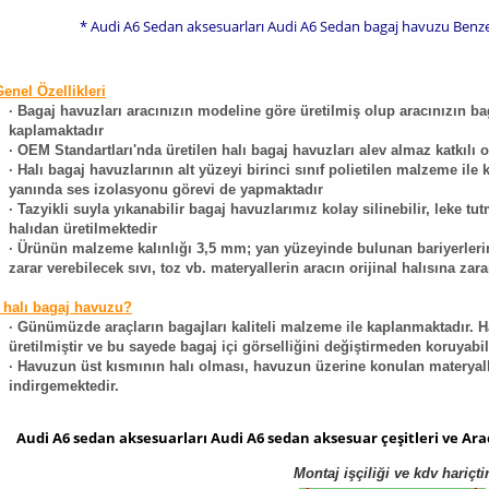
* Audi A6 Sedan aksesuarları Audi A6 Sedan bagaj havuzu Benzer
enel Özellikleri
· Bagaj havuzları aracınızın modeline göre üretilmiş olup aracınızın ba
kaplamaktadır
· OEM Standartları'nda üretilen halı bagaj havuzları alev almaz katkıl
· Halı bagaj havuzlarının alt yüzeyi birinci sınıf polietilen malzeme il
yanında ses izolasyonu görevi de yapmaktadır
· Tazyikli suyla yıkanabilir bagaj havuzlarımız kolay silinebilir, leke t
halıdan üretilmektedir
· Ürünün malzeme kalınlığı 3,5 mm; yan yüzeyinde bulunan bariyerlerin 
zarar verebilecek sıvı, toz vb. materyallerin aracın orijinal halısına za
 halı bagaj havuzu?
· Günümüzde araçların bagajları kaliteli malzeme ile kaplanmaktadır. 
üretilmiştir ve bu sayede bagaj içi görselliğini değiştirmeden koruyabi
· Havuzun üst kısmının halı olması, havuzun üzerine konulan materyal
indirgemektedir.
Audi A6 sedan aksesuarları Audi A6 sedan aksesuar çeşitleri ve Ara
Montaj işçiliği ve kdv hariçti