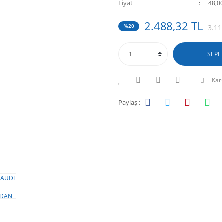
Fiyat
48,0
2.488,32 TL
%20
3.11
SEPE
Karş
Paylaş :