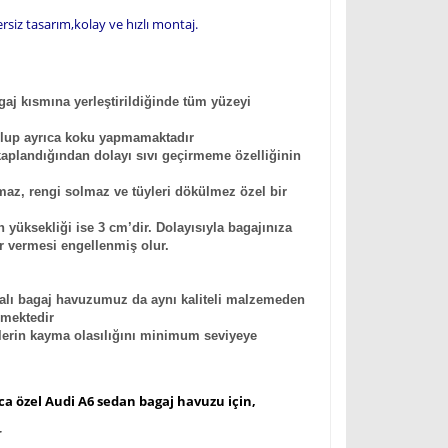
siz tasarım,kolay ve hızlı montaj.
gaj kısmına yerleştirildiğinde tüm yüzeyi
ı olup ayrıca koku yapmamaktadır
e kaplandığından dolayı sıvı geçirmeme özelliğinin
utmaz, rengi solmaz ve tüyleri dökülmez özel bir
yüksekliği ise 3 cm’dir. Dolayısıyla bagajınıza
rar vermesi engellenmiş olur.
Halı bagaj havuzumuz da aynı kaliteli malzemeden
lmektedir
lerin kayma olasılığını minimum seviyeye
ca özel Audi A6 sedan bagaj havuzu için,
r