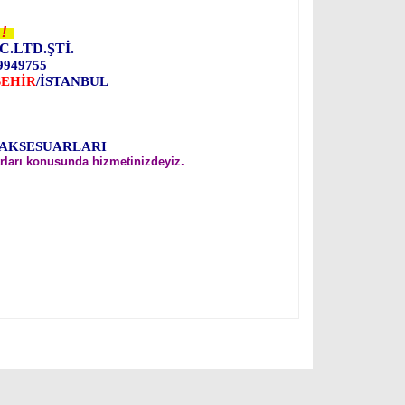
!
C.LTD.ŞTİ.
9949755
ŞEHİR
/İSTANBUL
 AKSESUARLARI
rları konusunda hizmetinizdeyiz.