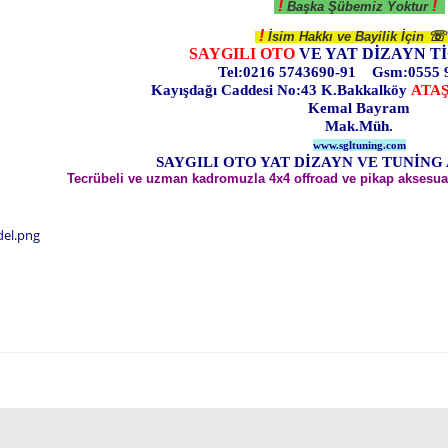
!
!
Başka Şübemiz Yoktur
!
☏
İsim Hakkı ve Bayilik İçin
SAYGILI OTO
VE YAT DİZAYN Tİ
Tel:0216 5743690-91 Gsm:0555 
Kayışdağı Caddesi No:43 K.Bakkalköy
ATA
Kemal Bayram
Mak.Müh.
www.sgltuning.com
SAYGILI OTO YAT DİZAYN VE TUNİNG
Tecrübeli ve uzman kadromuzla 4x4 offroad ve pikap aksesua