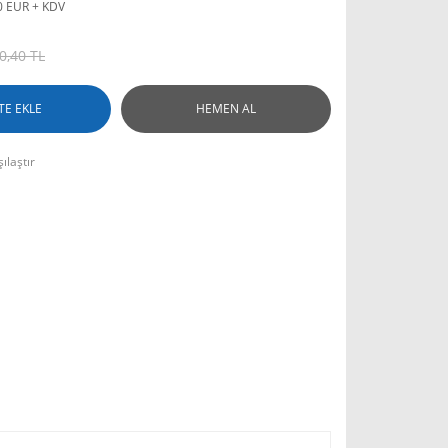
0 EUR + KDV
0,40 TL
TE EKLE
HEMEN AL
ılaştır