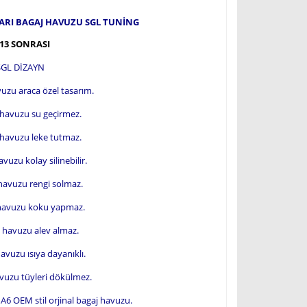
ARI BAGAJ HAVUZU SGL TUNİNG
13 SONRASI
 SGL DİZAYN
uzu araca özel tasarım.
 havuzu su geçirmez.
 havuzu leke tutmaz.
uzu kolay silinebilir.
havuzu rengi solmaz.
 havuzu koku yapmaz.
 havuzu alev almaz.
vuzu ısıya dayanıklı.
vuzu tüyleri dökülmez.
A6 OEM stil orjinal bagaj havuzu.