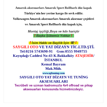
Amarok aksesuarları Amarok Sport Rollbarlı düz kapak
Türkiye'nin her yerine kargo ile sevk edilir.
Volkswagen Amarok aksesuarları Amarok aksesuar çeşitleri
ve Amarok Sport Rollbarlı düz kapak için,
Montaj işçiliği,Boya ve kdv hariçtir
!
!
Başka Şübemiz Yoktur
!
!
☏
İsim Hakkı ve Bayilik İçin
SAYGILI OTO
VE YAT DİZAYN TİC.LTD.ŞTİ.
Tel:0216 5743690-91 Gsm:0555 9949755
Kayışdağı Caddesi No:43 K.Bakkalköy
ATAŞEHİR
/
İSTANBUL
Kemal Bayram
Mak.Müh.
www.sgltuning.com
SAYGILI OTO YAT DİZAYN VE TUNİNG
AKSESUARLARI
Tecrübeli ve uzman kadromuzla 4x4 offroad ve pikap
aksesuarları konusunda hizmetinizdeyiz.