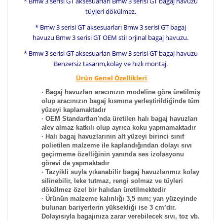
* Bmw 3 serisi GT aksesuarları Bmw 3 serisi GT bagaj havuzu
tüyleri dökülmez.
* Bmw 3 serisi GT aksesuarları Bmw 3 serisi GT bagaj
havuzu Bmw 3 serisi GT OEM stil orjinal bagaj havuzu.
* Bmw 3 serisi GT aksesuarları Bmw 3 serisi GT bagaj havuzu
Benzersiz tasarım,kolay ve hızlı montaj.
Ürün Genel Özellikleri
· Bagaj havuzları aracınızın modeline göre üretilmiş
olup aracınızın bagaj kısmına yerleştirildiğinde tüm
yüzeyi kaplamaktadır
· OEM Standartları'nda üretilen halı bagaj havuzları
alev almaz katkılı olup ayrıca koku yapmamaktadır
· Halı bagaj havuzlarının alt yüzeyi birinci sınıf
polietilen malzeme ile kaplandığından dolayı sıvı
geçirmeme özelliğinin yanında ses izolasyonu
görevi de yapmaktadır
· Tazyikli suyla yıkanabilir bagaj havuzlarımız kolay
silinebilir, leke tutmaz, rengi solmaz ve tüyleri
dökülmez özel bir halıdan üretilmektedir
· Ürünün malzeme kalınlığı 3,5 mm; yan yüzeyinde
bulunan bariyerlerin yüksekliği ise 3 cm’dir.
Dolayısıyla bagajınıza zarar verebilecek sıvı, toz vb.