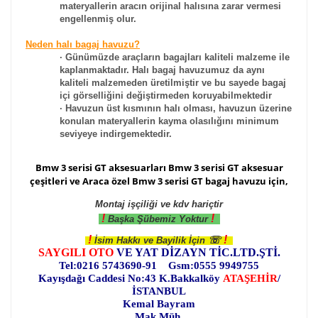
materyallerin aracın orijinal halısına zarar vermesi
engellenmiş olur.
Neden halı bagaj havuzu?
· Günümüzde araçların bagajları kaliteli malzeme ile
kaplanmaktadır. Halı bagaj havuzumuz da aynı
kaliteli malzemeden üretilmiştir ve bu sayede bagaj
içi görselliğini değiştirmeden koruyabilmektedir
· Havuzun üst kısmının halı olması, havuzun üzerine
konulan materyallerin kayma olasılığını minimum
seviyeye indirgemektedir.
Bmw 3 serisi GT aksesuarları
Bmw 3 serisi
GT aksesuar
çeşitleri ve Araca özel
Bmw 3 serisi
GT bagaj havuzu için,
Montaj işçiliği ve kdv hariçtir
!
!
Başka Şübemiz Yoktur
!
!
☏
İsim Hakkı ve Bayilik İçin
SAYGILI OTO
VE YAT DİZAYN TİC.LTD.ŞTİ.
Tel:0216 5743690-91 Gsm:0555 9949755
Kayışdağı Caddesi No:43 K.Bakkalköy
ATAŞEHİR
/
İSTANBUL
Kemal Bayram
Mak.Müh.