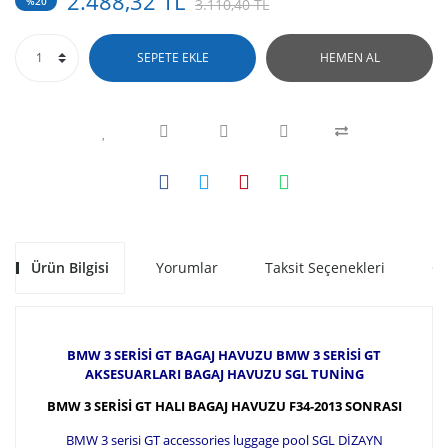
2.488,32 TL
%20
3.110,40 TL
SEPETE EKLE
HEMEN AL
Ürün Bilgisi
Yorumlar
Taksit Seçenekleri
Ön
BMW 3 SERİSİ GT BAGAJ HAVUZU BMW 3 SERİSİ GT
AKSESUARLARI BAGAJ HAVUZU SGL TUNİNG
BMW 3 SERİSİ GT HALI BAGAJ HAVUZU F34-2013 SONRASI
BMW 3 serisi GT accessories luggage pool SGL DİZAYN