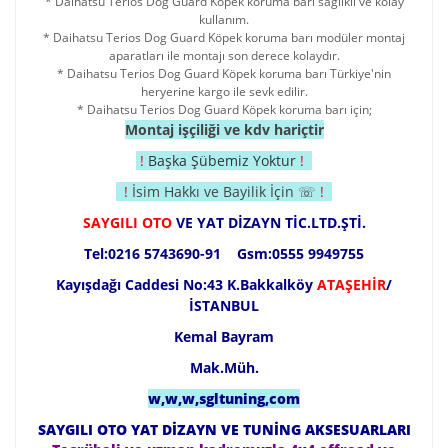
*
Daihatsu Terios
Dog Guard Köpek koruma barı sağlıklı ve kolay
kullanım.
*
Daihatsu Terios
Dog Guard Köpek koruma barı modüler montaj
aparatları ile montajı son derece kolaydır.
*
Daihatsu Terios
Dog Guard Köpek koruma barı Türkiye'nin
heryerine kargo ile sevk edilir.
*
Daihatsu Terios
Dog Guard Köpek koruma barı için;
Montaj işçiliği ve kdv hariçtir
!
Başka Şübemiz Yoktur
!
!
İsim Hakkı ve Bayilik İçin ☏
!
SAYGILI OTO
VE YAT DİZAYN TİC.LTD.ŞTİ.
Tel:0216 5743690-91 Gsm:0555 9949755
Kayışdağı Caddesi No:43 K.Bakkalköy
ATAŞEHİR
/
İSTANBUL
Kemal Bayram
Mak.Müh.
w,w,w,sgltuning,com
SAYGILI OTO YAT DİZAYN VE TUNİNG AKSESUARLARI