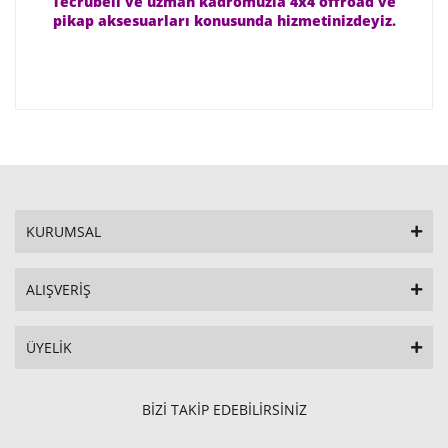
Tecrübeli ve uzman kadromuzla 4x4 offroad ve
pikap aksesuarları konusunda hizmetinizdeyiz.
KURUMSAL
ALIŞVERİŞ
ÜYELİK
BİZİ TAKİP EDEBİLİRSİNİZ