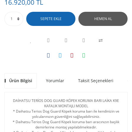
16.920,00 TL
SEPETE EKLE
HEMEN AL
Ürün Bilgisi
Yorumlar
Taksit Seçenekleri
Ön
DAİHATSU TERİOS DOG GUARD KÖPEK KORUMA BARI LAİKA K9E
KAFALIK MONTAJLI MODEL
* Daihatsu Terios Dog Guard Köpek koruma barı ile kendinizin ve
yolcularınızın güvenliğini sağlayabilirsiniz.
*
Daihatsu Terios
Dog Guard Köpek koruma barı aracınızın başlık
demirlerine montaj yapılabilmektedir.