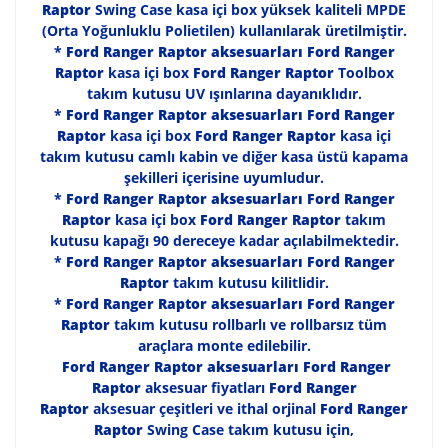
Raptor
Swing Case kasa içi box yüksek kaliteli MPDE
(Orta Yoğunluklu Polietilen) kullanılarak üretilmiştir.
AMAROK SNORKEL
*
Ford Ranger Raptor aksesuarları
Ford Ranger
AMAROK SPACER
Raptor
kasa içi box
Ford Ranger Raptor
Toolbox
takım kutusu UV ışınlarına dayanıklıdır.
AMAROK SPRINT BOOST
*
Ford Ranger Raptor aksesuarları
Ford Ranger
Raptor
kasa içi box
Ford Ranger Raptor
kasa içi
AMAROK TAVAN BARLAR
takım kutusu camlı kabin ve diğer kasa üstü kapama
şekilleri içerisine uyumludur.
AMAROK TENTE
*
Ford Ranger Raptor aksesuarları
Ford Ranger
Raptor
kasa içi box
Ford Ranger Raptor
takım
AMAROK TOWBOX
kutusu kapağı 90 dereceye kadar açılabilmektedir.
*
Ford Ranger Raptor aksesuarları
Ford Ranger
AMAROK VİNÇ
Raptor
takım kutusu kilitlidir.
*
Ford Ranger Raptor aksesuarları
Ford Ranger
AMAROK YÜK HALKASI
Raptor
takım kutusu rollbarlı ve rollbarsız tüm
araçlara monte edilebilir.
AMAROK YÜKSELTME KİT
Ford Ranger Raptor aksesuarları
Ford Ranger
Raptor
aksesuar fiyatları
Ford Ranger
Raptor
aksesuar çeşitleri ve ithal orjinal
Ford Ranger
Raptor
Swing Case takım kutusu için,