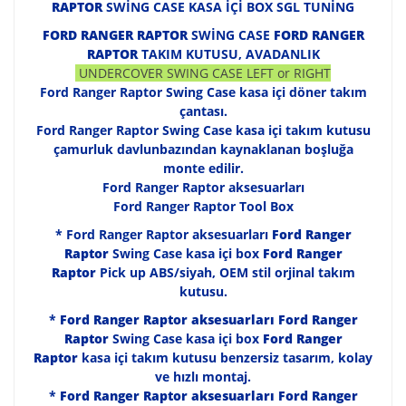
RAPTOR
SWİNG CASE KASA İÇİ BOX SGL TUNİNG
FORD RANGER RAPTOR
SWİNG CASE
AMAROK MAUN KAPLA
FORD RANGER
RAPTOR
TAKIM KUTUSU, AVADANLIK
AMAROK MERKEZİ KİLİT
UNDERCOVER SWING CASE LEFT or RIGHT
Ford Ranger Raptor Swing Case kasa içi döner takım
AMAROK MULTİMEDYA
çantası.
Ford Ranger Raptor Swing Case kasa içi takım kutusu
AMAROK OFFROAD AKSE
çamurluk davlunbazından kaynaklanan boşluğa
monte edilir.
AMAROK ÖN KORUMA
Ford Ranger Raptor aksesuarları
Ford Ranger Raptor Tool Box
AMAROK PARK SENSÖR
* Ford Ranger Raptor aksesuarları
Ford Ranger
AMAROK PASPAS
Raptor
Swing Case kasa içi box
Ford Ranger
Raptor
Pick up ABS/siyah, OEM stil orjinal takım
AMAROK RAMPA ATV VE
kutusu.
*
Ford Ranger Raptor aksesuarları
Ford Ranger
AMAROK ROLLBAR
Raptor
Swing Case kasa içi box
Ford Ranger
Raptor
kasa içi takım kutusu benzersiz tasarım, kolay
AMAROK SEPET
ve hızlı montaj.
*
Ford Ranger Raptor aksesuarları
Ford Ranger
AMAROK SİS FARI