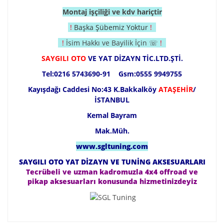
Montaj işçiliği ve kdv hariçtir
!
Başka Şübemiz Yoktur
!
!
İsim Hakkı ve Bayilik İçin ☏
!
SAYGILI OTO
VE YAT DİZAYN TİC.LTD.ŞTİ.
Tel:0216 5743690-91 Gsm:0555 9949755
Kayışdağı Caddesi No:43 K.Bakkalköy
ATAŞEHİR
/
İSTANBUL
Kemal Bayram
Mak.Müh.
www.sgltuning.com
SAYGILI OTO YAT DİZAYN VE TUNİNG AKSESUARLARI
Tecrübeli ve uzman kadromuzla 4x4 offroad ve
pikap aksesuarları konusunda hizmetinizdeyiz