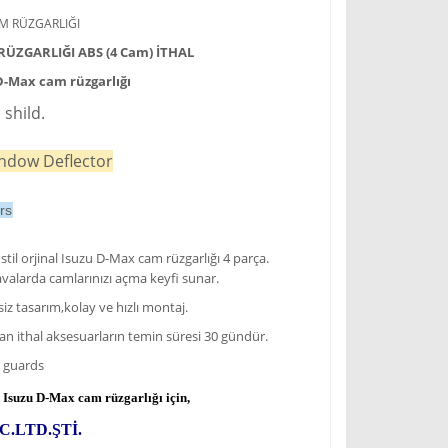
AM RÜZGARLIĞI
RÜZGARLIĞI ABS (4 Cam) İTHAL
D-Max cam rüzgarlığı
shild.
ndow Deflector
rs
til orjinal
Isuzu D-Max
cam rüzgarlığı 4 parça.
valarda camlarınızı açma keyfi sunar.
iz tasarım,kolay ve hızlı montaj.
n ithal aksesuarların temin süresi 30 gündür.
n guards
l
Isuzu D-Max
cam rüzgarlığı için,
C.LTD.ŞTİ.