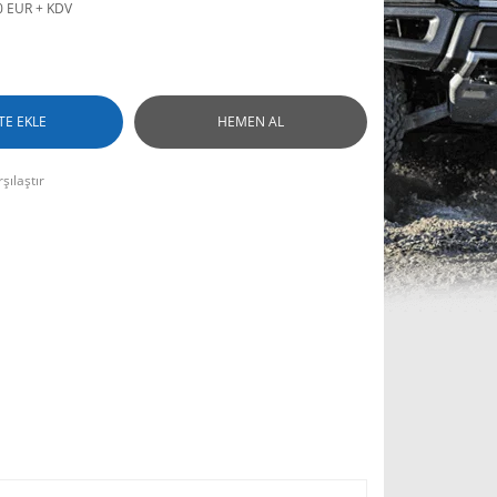
0 EUR + KDV
TE EKLE
HEMEN AL
şılaştır