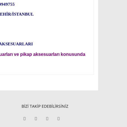
9949755
TAŞEHİR/İSTANBUL
 AKSESUARLARI
uarları ve pikap aksesuarları konusunda
BİZİ TAKİP EDEBİLİRSİNİZ