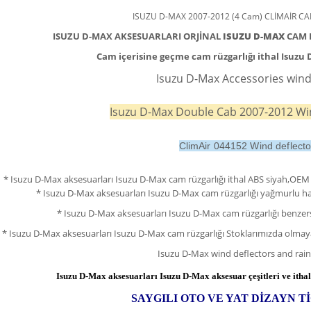
ISUZU D-MAX 2007-2012 (4 Cam) CLİMAİR C
ISUZU D-MAX AKSESUARLARI ORJİNAL
ISUZU D-MAX
CAM 
Cam içerisine geçme cam rüzgarlığı ithal Isuzu 
Isuzu D-Max Accessories wind 
Isuzu D-Max Double Cab 2007-2012 Wi
ClimAir 044152 Wind deflecto
* Isuzu D-Max aksesuarları
Isuzu D-Max
cam rüzgarlığı ithal ABS siyah,OEM s
*
Isuzu D-Max aksesuarları
Isuzu D-Max
cam rüzgarlığı yağmurlu ha
*
Isuzu D-Max aksesuarları
Isuzu D-Max
cam rüzgarlığı benzers
*
Isuzu D-Max aksesuarları
Isuzu D-Max
cam rüzgarlığı Stoklarımızda olmaya
Isuzu D-Max wind deflectors and rai
Isuzu D-Max aksesuarları
Isuzu D-Max
aksesuar çeşitleri ve itha
SAYGILI OTO VE YAT DİZAYN Tİ