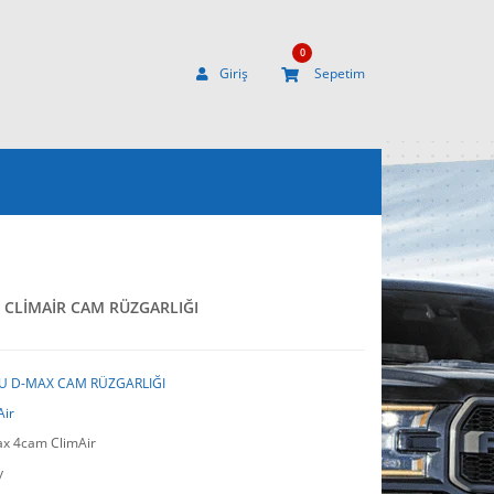
0
Giriş
Sepetim
m CLİMAİR CAM RÜZGARLIĞI
U D-MAX CAM RÜZGARLIĞI
Air
x 4cam ClimAir
y