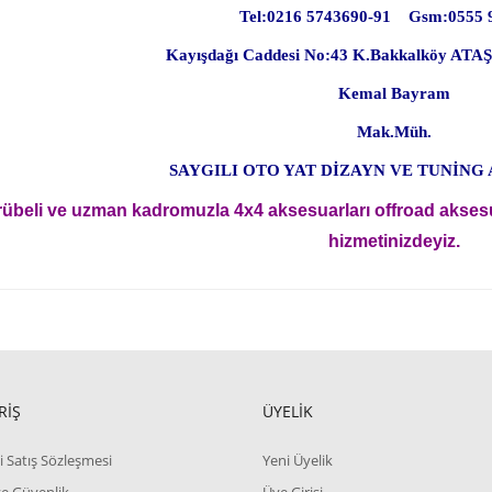
Tel:0216 5743690-91 Gsm:0555 
Kayışdağı Caddesi No:43 K.Bakkalköy A
Kemal Bayram
Mak.Müh.
SAYGILI OTO YAT DİZAYN VE TUNİNG
rübeli ve uzman kadromuzla 4x4 aksesuarları offroad akses
hizmetinizdeyiz.
RİŞ
ÜYELİK
i Satış Sözleşmesi
Yeni Üyelik
 ve Güvenlik
Üye Girişi