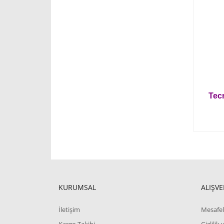
Tec
KURUMSAL
ALIŞVE
İletişim
Mesafel
Kargo Takibi
Gizlilik