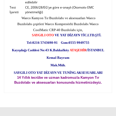
edilebilir
Test
CE, 2006/28/EG'ye göre e-onaylı (Otomotiv EMC
İşareti
yönetmeliği)
Waeco Kamyon Tır Buzdolabı ve aksesuarları Waeco
Buzdolabı çeşitleri Waeco Kompresörlü Buzdolabı Waeco
CoolMatic CRP-40 Buzdolabı için,
SAYGILI OTO
VE YAT DİZAYN TİC.LTD.ŞTİ.
Tel:0216 5743690-91 Gsm:0555 9949755
Kayışdağı Caddesi No:43 K.Bakkalköy
ATAŞEHİR
/İSTANBUL
Kemal Bayram
Mak.Müh.
SAYGILI OTO YAT DİZAYN VE TUNİNG AKSESUARLARI
14 Yıllık tecrübe ve uzman kadromuzla Kamyon Tır
Buzdolabı ve aksesuarları konusunda hizmetinizdeyiz.