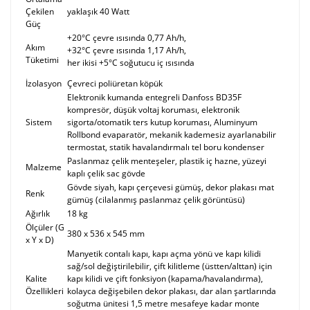
Çekilen
yaklaşık 40 Watt
Güç
+20°C çevre ısısında 0,77 Ah/h,
Akım
+32°C çevre ısısında 1,17 Ah/h,
Tüketimi
her ikisi +5°C soğutucu iç ısısında
İzolasyon
Çevreci poliüretan köpük
Elektronik kumanda entegreli Danfoss BD35F
kompresör, düşük voltaj koruması, elektronik
Sistem
sigorta/otomatik ters kutup koruması, Aluminyum
Rollbond evaparatör, mekanik kademesiz ayarlanabilir
termostat, statik havalandırmalı tel boru kondenser
Paslanmaz çelik menteşeler, plastik iç hazne, yüzeyi
Malzeme
kaplı çelik sac gövde
Gövde siyah, kapı çerçevesi gümüş, dekor plakası mat
Renk
gümüş (cilalanmış paslanmaz çelik görüntüsü)
Ağırlık
18 kg
Ölçüler (G
380 x 536 x 545 mm
x Y x D)
Manyetik contalı kapı, kapı açma yönü ve kapı kilidi
sağ/sol değiştirilebilir, çift kilitleme (üstten/alttan) için
Kalite
kapı kilidi ve çift fonksiyon (kapama/havalandırma),
Özellikleri
kolayca değişebilen dekor plakası, dar alan şartlarında
soğutma ünitesi 1,5 metre mesafeye kadar monte