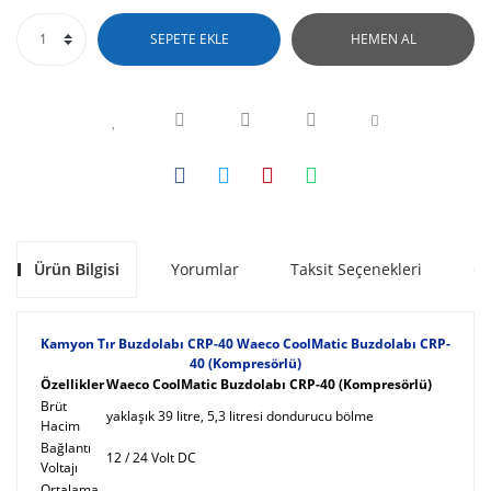
SEPETE EKLE
HEMEN AL
Ürün Bilgisi
Yorumlar
Taksit Seçenekleri
Ön
Kamyon Tır Buzdolabı CRP-40 Waeco CoolMatic Buzdolabı CRP-
40 (Kompresörlü)
Özellikler
Waeco CoolMatic Buzdolabı CRP-40 (Kompresörlü)
Brüt
yaklaşık 39 litre, 5,3 litresi dondurucu bölme
Hacim
Bağlantı
12 / 24 Volt DC
Voltajı
Ortalama