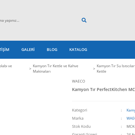
TİŞİM
GALERİ
BLOG
KATALOG
labı ve
Kamyon Tır Kettle ve Kahve
Kamyon Tır Su Isıtıcıları
Makinaları
Kettle
WAECO
Kamyon Tır PerfectKitchen MCK-
Kategori
Kamyo
Marka
WAE
Stok Kodu
MCK-
Garanti Süresi
24 A