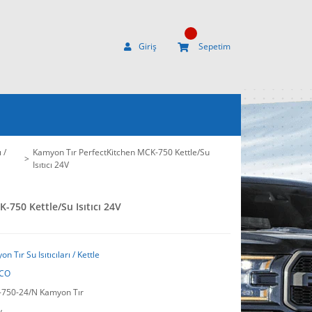
Giriş
Sepetim
 /
Kamyon Tır PerfectKitchen MCK-750 Kettle/Su
Isıtıcı 24V
750 Kettle/Su Isıtıcı 24V
n Tır Su Isıtıcıları / Kettle
CO
750-24/N Kamyon Tır
y