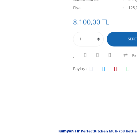
Fiyat
125,
8.100,00 TL
SEPE
Kar
Paylaş :
Kamyon Tır
PerfectKitchen MCK-750 Kettle/