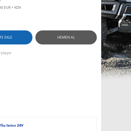
00 EUR + KDV
TE EKLE
HEMEN AL
şılaştır
Su Isıtıcı 24V