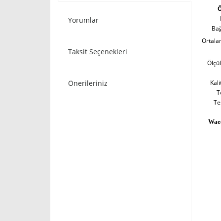
Ö
Yorumlar
Bağ
Ortala
Taksit Seçenekleri
Ölçül
Önerileriniz
Kali
T
Te
Wae