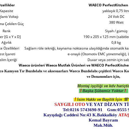
zellikler
WAECO PerfectKitchen
Kapasite
yaklaşık 0,75 litr
lantı Voltajı
24 Volt DC
380 Watt
ma Çekilen Güç
Renk
Siyah / gümüş
er [G x Y x D]
190 x 205 x 125 mm (sabitlem
Ağırlık
0,8 kg
te Özellikleri
Sağlam röle tekniği, kaynama noktasına ulaşıldığında otomatik k
est İşareti
e-onaylı (Otomotiv EMC yönetmeliği),
slim İçeriği
Duvar veya zemin için sabi
Waeco ürünleri Waeco Mutfak Ürünleri ve WAECO PerfectKitchen 
co
Kamyon Tır
Buzdolabı ve aksesuarları Waeco Buzdolabı çeşitleri Waeco 
ve Donanımları için,
Montaj işçiliği ve kdv hariçti
!
!
Başka Şübemiz Yoktur
!
☏
İsim Hakkı ve Bayilik İçin
SAYGILI OTO
VE YAT DİZAYN Tİ
Tel:0216 5743690-91 Gsm:0555 
Kayışdağı Caddesi No:43 K.Bakkalköy
ATA
Kemal Bayram
Mak.Müh.