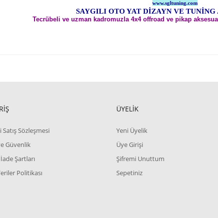
www.sgltuning.com
SAYGILI OTO YAT DİZAYN VE TUNİNG
Tecrübeli ve uzman kadromuzla 4x4 offroad ve pikap aksesua
RİŞ
ÜYELİK
i Satış Sözleşmesi
Yeni Üyelik
 ve Güvenlik
Üye Girişi
 İade Şartları
Şifremi Unuttum
Veriler Politikası
Sepetiniz