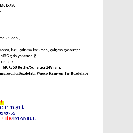
 MCK-750
e
e kiti dahil)
apama, kuru çalışma koruması, çalışma göstergesi
 LMBG gıda yönetmeliği
tleme kiti
MCK750 Kettle/Su Isıtıcı 24V için,
Kompresörlü Buzdolabı Waeco
Kamyon Tır
Buzdolabı
r
!
C.LTD.ŞTİ.
9949755
ŞEHİR
/İSTANBUL