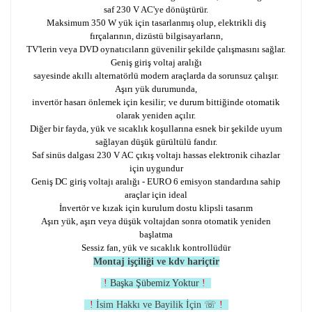
saf 230 V AC'ye dönüştürür.
Maksimum 350 W yük için tasarlanmış olup, elektrikli diş
fırçalarının, dizüstü bilgisayarların,
TV'lerin veya DVD oynatıcıların güvenilir şekilde çalışmasını sağlar.
Geniş giriş voltaj aralığı
sayesinde akıllı alternatörlü modern araçlarda da sorunsuz çalışır.
Aşırı yük durumunda,
invertör hasarı önlemek için kesilir; ve durum bittiğinde otomatik
olarak yeniden açılır.
Diğer bir fayda, yük ve sıcaklık koşullarına esnek bir şekilde uyum
sağlayan düşük gürültülü fandır.
Saf sinüs dalgası 230 V AC çıkış voltajı hassas elektronik cihazlar
için uygundur
Geniş DC giriş voltajı aralığı - EURO 6 emisyon standardına sahip
araçlar için ideal
İnvertör ve kızak için kurulum dostu klipsli tasarım
Aşırı yük, aşırı veya düşük voltajdan sonra otomatik yeniden
başlatma
Sessiz fan, yük ve sıcaklık kontrollüdür
Montaj işçiliği ve kdv hariçtir
!
Başka Şübemiz Yoktur
!
!
İsim Hakkı ve Bayilik İçin ☏
!