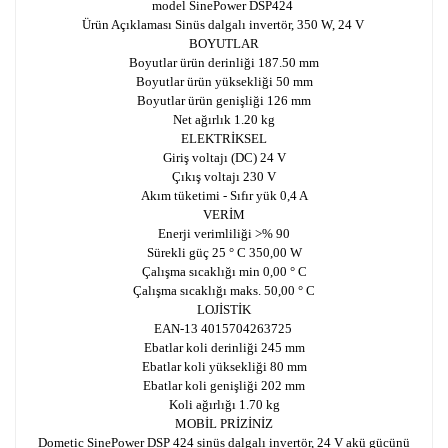
model SinePower DSP424
Ürün Açıklaması Sinüs dalgalı invertör, 350 W, 24 V
BOYUTLAR
Boyutlar ürün derinliği 187.50 mm
Boyutlar ürün yüksekliği 50 mm
Boyutlar ürün genişliği 126 mm
Net ağırlık 1.20 kg
ELEKTRİKSEL
Giriş voltajı (DC) 24 V
Çıkış voltajı 230 V
Akım tüketimi - Sıfır yük 0,4 A
VERİM
Enerji verimliliği >% 90
Sürekli güç 25 ° C 350,00 W
Çalışma sıcaklığı min 0,00 ° C
Çalışma sıcaklığı maks. 50,00 ° C
LOJİSTİK
EAN-13 4015704263725
Ebatlar koli derinliği 245 mm
Ebatlar koli yüksekliği 80 mm
Ebatlar koli genişliği 202 mm
Koli ağırlığı 1.70 kg
MOBİL PRİZİNİZ
Dometic SinePower DSP 424 sinüs dalgalı invertör, 24 V akü gücünü