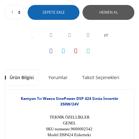
SEPETE EKLE
HEMEN AL
Ürün Bilgisi
Yorumlar
Taksit Seçenekleri
Ön
Kamyon Tır Waeco SinePower DSP 424 Sinüs İnvertör
350W/24V
TEKNİK ÖZELLİKLER
GENEL
SKU numarası 9600002542
Model DSP424 Etiketteki