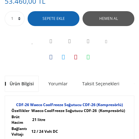
53.460,00 TL
SEPETE EKLE
HEMEN AL
Ürün Bilgisi
Yorumlar
Taksit Seçenekleri
Ön
CDF-26 Waeco CoolFreeze Soğutucu CDF-26 (Kompresörlü)
Özellikler
Waeco CoolFreeze Soğutucu CDF-26 (Kompresörlü)
Brüt
21 litre
Hacim
Bağlantı
12 / 24 Volt DC
Voltajı