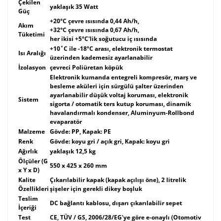
Çekilen
yaklaşık 35 Watt
Güç
+20°C çevre ısısında 0,44 Ah/h,
Akım
+32°C çevre ısısında 0,67 Ah/h,
Tüketimi
her ikisi +5°C'lik soğutucu iç ısısında
+10˚C ile -18ºC arası, elektronik termostat
Isı Aralığı
üzerinden kademesiz ayarlanabilir
İzolasyon
çevreci Poliüretan köpük
Elektronik kumanda entegreli kompresör, marş ve
besleme aküleri için sürgülü şalter üzerinden
ayarlanabilir düşük voltaj koruması, elektronik
Sistem
sigorta / otomatik ters kutup koruması, dinamik
havalandırmalı kondenser, Aluminyum-Rollbond
evaparatör
Malzeme
Gövde: PP, Kapak: PE
Renk
Gövde: koyu gri / açık gri, Kapak: koyu gri
Ağırlık
yaklaşık 12,5 kg
Ölçüler (G
550 x 425 x 260 mm
x Y x D)
Kalite
Çıkarılabilir kapak (kapak açılışı öne), 2 litrelik
Özellikleri
şişeler için gerekli dikey boşluk
Teslim
DC bağlantı kablosu, dışarı çıkarılabilir sepet
İçeriği
Test
CE, TÜV / GS, 2006/28/EG'ye göre e-onaylı (Otomotiv