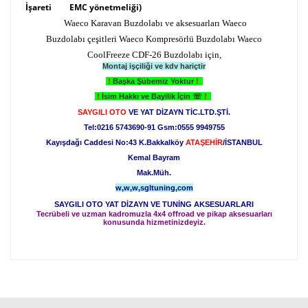
İşareti
EMC yönetmeliği)
Waeco Karavan Buzdolabı ve aksesuarları Waeco
Buzdolabı çeşitleri Waeco Kompresörlü Buzdolabı Waeco
CoolFreeze CDF-26 Buzdolabı için,
Montaj işçiliği ve kdv hariçtir
!
Başka Şübemiz Yoktur
!
!
İsim Hakkı ve Bayilik İçin
☏
!
SAYGILI OTO
VE YAT DİZAYN TİC.LTD.ŞTİ.
Tel:0216 5743690-91 Gsm:0555 9949755
Kayışdağı Caddesi No:43 K.Bakkalköy
ATAŞEHİR
/İSTANBUL
Kemal Bayram
Mak.Müh.
w,w,w,sgltuning,com
SAYGILI OTO YAT DİZAYN VE TUNİNG AKSESUARLARI
Tecrübeli ve uzman kadromuzla 4x4 offroad ve pikap aksesuarları
konusunda hizmetinizdeyiz.