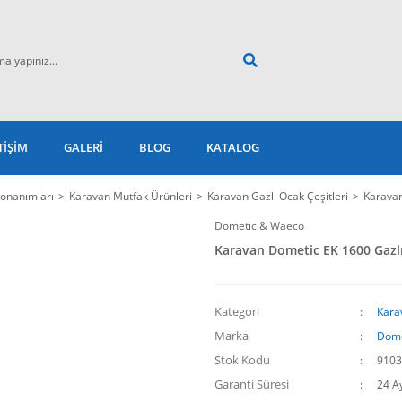
TİŞİM
GALERİ
BLOG
KATALOG
onanımları
Karavan Mutfak Ürünleri
Karavan Gazlı Ocak Çeşitleri
Karavan
Dometic & Waeco
Karavan Dometic EK 1600 Gazl
Kategori
Kara
Marka
Dome
Stok Kodu
9103
Garanti Süresi
24 A