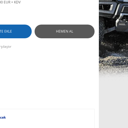
00 EUR + KDV
TE EKLE
HEMEN AL
şılaştır
Ocak