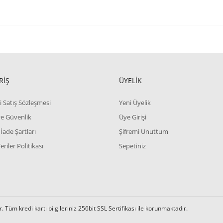
RİŞ
ÜYELİK
i Satış Sözleşmesi
Yeni Üyelik
 ve Güvenlik
Üye Girişi
 İade Şartları
Şifremi Unuttum
Veriler Politikası
Sepetiniz
r. Tüm kredi kartı bilgileriniz 256bit SSL Sertifikası ile korunmaktadır.