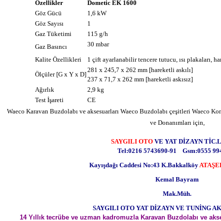
Özellikler
Dometic EK 1600
Göz Gücü
1,6 kW
Göz Sayısı
1
Gaz Tüketimi
115 g/h
30 mbar
Gaz Basıncı
Kalite Özellikleri
1 çift ayarlanabilir tencere tutucu, ısı plakaları, h
281 x 245,7 x 262 mm [hareketli askılı]
Ölçüler [G x Y x D]
237 x 71,7 x 262 mm [hareketli askısız]
Ağırlık
2,9 kg
Test İşareti
CE
Waeco Karavan Buzdolabı ve aksesuarları Waeco Buzdolabı çeşitleri Waeco K
ve Donanımları için,
SAYGILI OTO
VE YAT DİZAYN TİC.L
Tel:0216 5743690-91 Gsm:0555 99
Kayışdağı Caddesi No:43 K.Bakkalköy
ATAŞE
Kemal Bayram
Mak.Müh.
SAYGILI OTO YAT DİZAYN VE TUNİNG A
14 Yıllık tecrübe ve uzman kadromuzla Karavan Buzdolabı ve aks