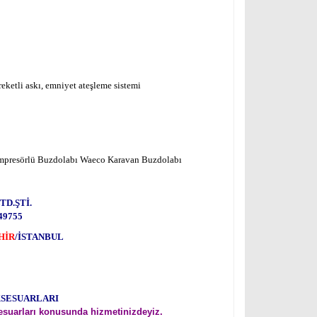
areketli askı, emniyet ateşleme sistemi
ompresörlü Buzdolabı Waeco Karavan Buzdolabı
TD.ŞTİ.
49755
HİR
/İSTANBUL
KSESUARLARI
esuarları konusunda hizmetinizdeyiz.