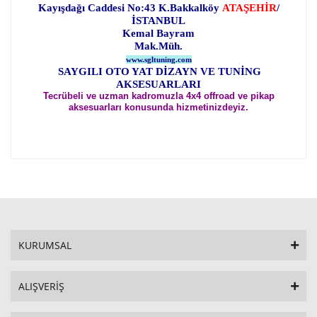
Kayışdağı Caddesi No:43 K.Bakkalköy
ATAŞEHİR
/
İSTANBUL
Kemal Bayram
Mak.Müh.
www.sgltuning.com
SAYGILI OTO YAT DİZAYN VE TUNİNG
AKSESUARLARI
Tecrübeli ve uzman kadromuzla 4x4 offroad ve pikap
aksesuarları konusunda hizmetinizdeyiz.
KURUMSAL
ALIŞVERİŞ