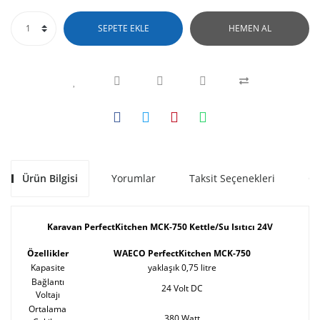
SEPETE EKLE
HEMEN AL
Ürün Bilgisi
Yorumlar
Taksit Seçenekleri
Ön
Karavan PerfectKitchen MCK-750 Kettle/Su Isıtıcı 24V
Özellikler
WAECO PerfectKitchen MCK-750
Kapasite
yaklaşık 0,75 litre
Bağlantı
24 Volt DC
Voltajı
Ortalama
380 Watt