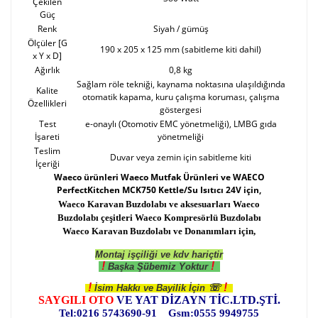
Çekilen
Güç
Renk
Siyah / gümüş
Ölçüler [G
190 x 205 x 125 mm (sabitleme kiti dahil)
x Y x D]
Ağırlık
0,8 kg
Sağlam röle tekniği, kaynama noktasına ulaşıldığında
Kalite
otomatik kapama, kuru çalışma koruması, çalışma
Özellikleri
göstergesi
Test
e-onaylı (Otomotiv EMC yönetmeliği), LMBG gıda
İşareti
yönetmeliği
Teslim
Duvar veya zemin için sabitleme kiti
İçeriği
Waeco ürünleri Waeco Mutfak Ürünleri ve WAECO
PerfectKitchen MCK750 Kettle/Su Isıtıcı 24V için,
Waeco Karavan Buzdolabı ve aksesuarları Waeco
Buzdolabı çeşitleri Waeco Kompresörlü Buzdolabı
Waeco Karavan Buzdolabı ve Donanımları için,
Montaj işçiliği ve kdv hariçtir
!
!
Başka Şübemiz Yoktur
!
!
☏
İsim Hakkı ve Bayilik İçin
SAYGILI OTO
VE YAT DİZAYN TİC.LTD.ŞTİ.
Tel:0216 5743690-91 Gsm:0555 9949755