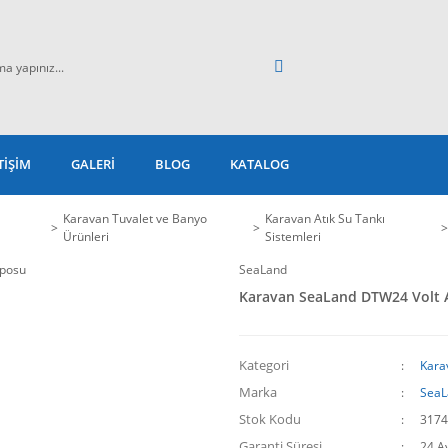
TİŞİM
GALERİ
BLOG
KATALOG
Karavan Tuvalet ve Banyo
Karavan Atık Su Tankı
Ürünleri
Sistemleri
SeaLand
Karavan SeaLand DTW24 Volt A
Kategori
Karav
Marka
SeaL
Stok Kodu
3174
Garanti Süresi
24 A