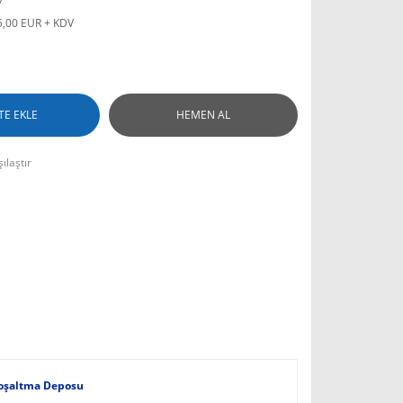
5,00 EUR + KDV
TE EKLE
HEMEN AL
ılaştır
Boşaltma Deposu