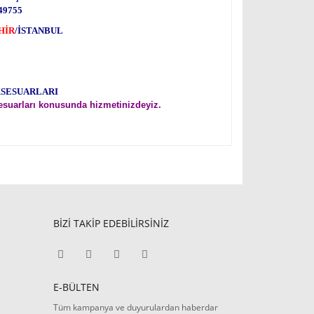
49755
HİR
/İSTANBUL
KSESUARLARI
esuarları konusunda hizmetinizdeyiz.
BİZİ TAKİP EDEBİLİRSİNİZ
E-BÜLTEN
Tüm kampanya ve duyurulardan haberdar