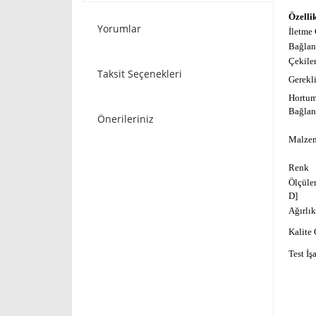
Özelli
Yorumlar
İletme
Bağlant
Çekile
Taksit Seçenekleri
Gerekli
Hortu
Bağlan
Önerileriniz
Malze
Renk
Ölçüler
D]
Ağırlık
Kalite 
Test İşa