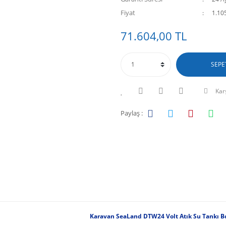
Fiyat
1.10
71.604,00 TL
SEPE
Karş
Paylaş :
Karavan SeaLand DTW24 Volt Atık Su Tankı 