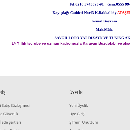
Tel:0216 5743690-91 Gsm:0555 99
Kayışdağı Caddesi No:43 K.Bakkalköy
ATAŞE
Kemal Bayram
Mak.Müh.
SAYGILI OTO YAT DİZAYN VE TUNİNG A
14 Yıllık tecrübe ve uzman kadromuzla Karavan Buzdolabı ve aks
RİŞ
ÜYELİK
i Satış Sözleşmesi
Yeni Üyelik
 ve Güvenlik
Üye Girişi
 İade Şartları
Şifremi Unuttum