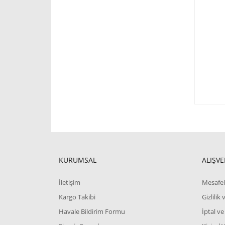
KURUMSAL
ALIŞVE
İletişim
Mesafel
Kargo Takibi
Gizlilik
Havale Bildirim Formu
İptal ve