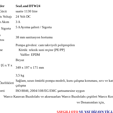
kler
SeaLand DTW24
 Gücü
saatte 1130 litre
ı Voltajı
24 Volt DC
n Akım
3 A
5 A Ayırma şalteri / Sigorta
 Sigorta
m
38 mm sanitasyon hortumu
tısı
Pompa gövdesi: cam takviyeli polipropilen
me
Körük: teknik suni reçine [PE/PP]
Valfler: EPDM
Beyaz
 [G x Y x
349 x 197 x 171 mm
3,5 kg
Sağlam, uzun ömürlü pompa modeli, kuru çalışma koruması, sıvı ve katı
Özellikleri
çalışma
reti
ISO 8846, 2004/108/EG EMC şartnamesine uygun
Waeco Karavan Buzdolabı ve aksesuarları Waeco Buzdolabı çeşitleri Waeco K
ve Donanımları için,
SAYGILI OTO
VE YAT DİZAYN TİC.L