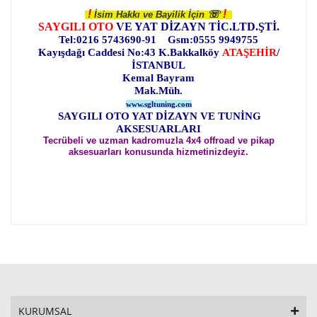
!
!
☏
İsim Hakkı ve Bayilik İçin
SAYGILI OTO
VE YAT DİZAYN TİC.LTD.ŞTİ.
Tel:0216 5743690-91 Gsm:0555 9949755
Kayışdağı Caddesi No:43 K.Bakkalköy
ATAŞEHİR
/
İSTANBUL
Kemal Bayram
Mak.Müh.
www.sgltuning.com
SAYGILI OTO YAT DİZAYN VE TUNİNG
AKSESUARLARI
Tecrübeli ve uzman kadromuzla 4x4 offroad ve pikap
aksesuarları konusunda hizmetinizdeyiz.
KURUMSAL