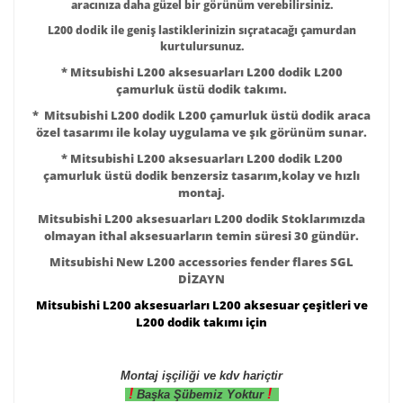
aracınıza daha güzel bir görünüm verebilirsiniz.
L200 dodik ile geniş lastiklerinizin sıçratacağı çamurdan
kurtulursunuz.
* Mitsubishi L200 aksesuarları L200 dodik L200
çamurluk üstü dodik takımı.
* Mitsubishi L200 dodik
L200 çamurluk üstü dodik
araca
özel tasarımı ile kolay uygulama ve şık görünüm sunar.
* Mitsubishi L200 aksesuarları L200 dodik
L200
çamurluk üstü dodik
benzersiz tasarım,kolay ve hızlı
montaj.
Mitsubishi L200 aksesuarları L200 dodik
Stoklarımızda
olmayan ithal aksesuarların temin süresi 30 gündür.
Mitsubishi New L200 accessories fender flares SGL
DİZAYN
Mitsubishi L200 aksesuarları L200 aksesuar çeşitleri ve
L200 dodik takımı için
Montaj işçiliği ve kdv hariçtir
!
!
Başka Şübemiz Yoktur