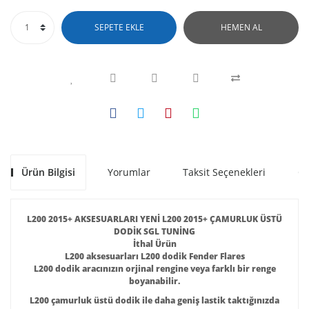
SEPETE EKLE
HEMEN AL
Ürün Bilgisi
Yorumlar
Taksit Seçenekleri
Ön
L200 2015+ AKSESUARLARI YENİ L200 2015+ ÇAMURLUK ÜSTÜ
DODİK SGL TUNİNG
İthal Ürün
L200 aksesuarları L200 dodik Fender Flares
L200 dodik aracınızın orjinal rengine veya farklı bir renge
boyanabilir.
L200 çamurluk üstü dodik ile daha geniş lastik taktığınızda