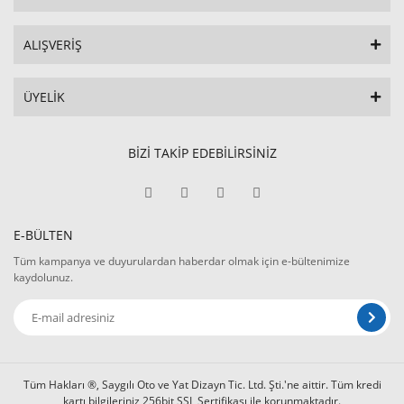
ALIŞVERİŞ
ÜYELİK
BİZİ TAKİP EDEBİLİRSİNİZ
E-BÜLTEN
Tüm kampanya ve duyurulardan haberdar olmak için e-bültenimize
kaydolunuz.
Tüm Hakları ®, Saygılı Oto ve Yat Dizayn Tic. Ltd. Şti.'ne aittir. Tüm kredi
kartı bilgileriniz 256bit SSL Sertifikası ile korunmaktadır.