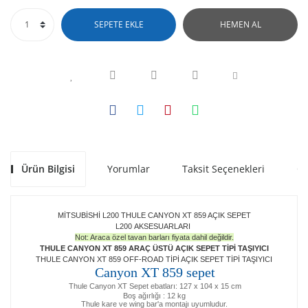
SEPETE EKLE
HEMEN AL
Ürün Bilgisi
Yorumlar
Taksit Seçenekleri
Ön
MİTSUBİSHİ L200 THULE CANYON XT 859 AÇIK SEPET
L200 AKSESUARLARI
Not: Araca özel tavan barları fiyata dahil değildir.
THULE CANYON XT 859 ARAÇ ÜSTÜ AÇIK SEPET TİPİ TAŞIYICI
THULE CANYON XT 859 OFF-ROAD TİPİ AÇIK SEPET TİPİ TAŞIYICI
Canyon XT 859 sepet
Thule Canyon XT Sepet ebatları: 127 x 104 x 15 cm
Boş ağırlığı : 12 kg
Thule kare ve wing bar'a montajı uyumludur.