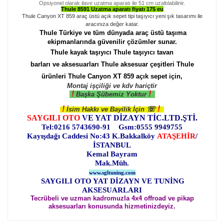
Opsiyonel olarak ilave uzatma aparatı ile 51 cm uzaltılabilinir.
Thule 8591 Uzatma aparatı fiyatı 175 eu
Thule Canyon XT 859 araç üstü açık sepet tipi taşıyıcı yeni şık tasarımı ile
aracınıza değer katar.
Thule Türkiye ve tüm dünyada araç üstü taşıma
ekipmanlarında güvenilir çözümler sunar.
Thule kayak taşıyıcı Thule taşıyıcı tavan
barları ve aksesuarları Thule aksesuar çeşitleri Thule
ürünleri Thule Canyon XT 859 açık sepet için,
Montaj işçiliği ve kdv hariçtir
!
!
Başka Şübemiz Yoktur
!
!
☏
İsim Hakkı ve Bayilik İçin
SAYGILI OTO
VE YAT DİZAYN TİC.LTD.ŞTİ.
Tel:0216 5743690-91 Gsm:0555 9949755
Kayışdağı Caddesi No:43 K.Bakkalköy
ATAŞEHİR
/
İSTANBUL
Kemal Bayram
Mak.Müh.
www.sgltuning.com
SAYGILI OTO YAT DİZAYN VE TUNİNG
AKSESUARLARI
Tecrübeli ve uzman kadromuzla 4x4 offroad ve pikap
aksesuarları konusunda hizmetinizdeyiz.