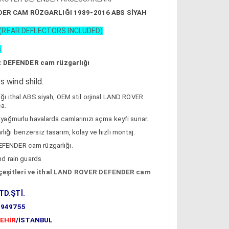
ER CAM RÜZGARLIĞI 1989-2016 ABS SİYAH
 (REAR DEFLECTORS INCLUDED)
s
R DEFENDER cam rüzgarlığı
wind shild.
ithal ABS siyah, OEM stil orjinal LAND ROVER
a.
ğmurlu havalarda camlarınızı açma keyfi sunar.
 benzersiz tasarım, kolay ve hızlı montaj.
ENDER cam rüzgarlığı.
d rain guards
şitleri ve ithal LAND ROVER DEFENDER cam
TD.ŞTİ.
9949755
EHİR
/İSTANBUL