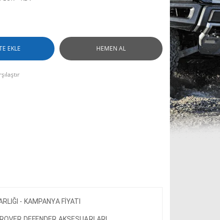
TE EKLE
HEMEN AL
şılaştır
LIĞI - KAMPANYA FİYATI
 ROVER DEFENDER AKSESUARLARI