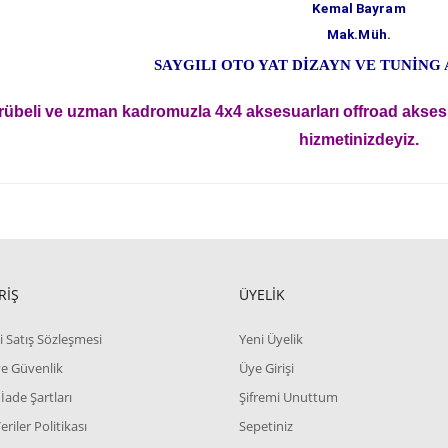
Kemal Bayram
Mak.Müh.
SAYGILI OTO YAT DİZAYN VE TUNİNG
übeli ve uzman kadromuzla 4x4 aksesuarları offroad akses
hizmetinizdeyiz.
RİŞ
ÜYELİK
i Satış Sözleşmesi
Yeni Üyelik
 ve Güvenlik
Üye Girişi
 İade Şartları
Şifremi Unuttum
Veriler Politikası
Sepetiniz