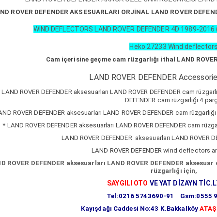
ND ROVER DEFENDER AKSESUARLARI ORJİNAL LAND ROVER DEFEND
WIND DEFLECTORS LAND ROVER DEFENDER 4D 1989-2016
Heko 27233 Wind deflector
Cam içerisine geçme cam rüzgarlığı ithal LAND ROVE
LAND ROVER DEFENDER Accessories 
* LAND ROVER DEFENDER aksesuarları LAND ROVER DEFENDER cam rüzgarlığı 
DEFENDER cam rüzgarlığı 4 parç
AND ROVER DEFENDER aksesuarları LAND ROVER DEFENDER cam rüzgarlığı ya
* LAND ROVER DEFENDER aksesuarları LAND ROVER DEFENDER cam rüzgarlığı
LAND ROVER DEFENDER aksesuarları LAND ROVER DEF
LAND ROVER DEFENDER wind deflectors an
D ROVER DEFENDER aksesuarları LAND ROVER DEFENDER aksesuar çe
rüzgarlığı için,
SAYGILI OTO
VE YAT DİZAYN TİC.L
Tel:0216 5743690-91 Gsm:0555 
Kayışdağı Caddesi No:43 K.Bakkalköy
ATAŞ