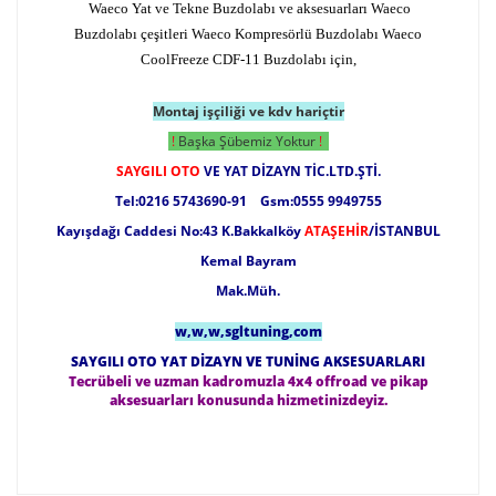
Waeco Yat ve Tekne Buzdolabı ve aksesuarları Waeco
Buzdolabı çeşitleri Waeco Kompresörlü Buzdolabı Waeco
CoolFreeze CDF-11 Buzdolabı için,
Montaj işçiliği ve kdv hariçtir
!
Başka Şübemiz Yoktur
!
SAYGILI OTO
VE YAT DİZAYN TİC.LTD.ŞTİ.
Tel:0216 5743690-91 Gsm:0555 9949755
Kayışdağı Caddesi No:43 K.Bakkalköy
ATAŞEHİR
/İSTANBUL
Kemal Bayram
Mak.Müh.
w,w,w,sgltuning,com
SAYGILI OTO YAT DİZAYN VE TUNİNG AKSESUARLARI
Tecrübeli ve uzman kadromuzla 4x4 offroad ve pikap
aksesuarları konusunda hizmetinizdeyiz.