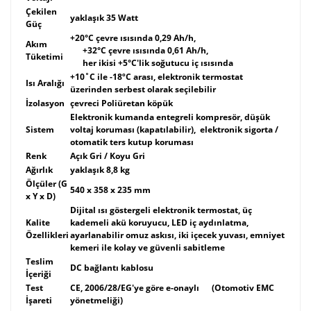
Çekilen
yaklaşık 35 Watt
Güç
+20°C çevre ısısında 0,29 Ah/h,
Akım
+32°C çevre ısısında 0,61 Ah/h,
Tüketimi
her ikisi +5°C'lik soğutucu iç ısısında
+10˚C ile -18ºC arası, elektronik termostat
Isı Aralığı
üzerinden serbest olarak seçilebilir
İzolasyon
çevreci Poliüretan köpük
Elektronik kumanda entegreli kompresör, düşük
Sistem
voltaj koruması (kapatılabilir), elektronik sigorta /
otomatik ters kutup koruması
Renk
Açık Gri / Koyu Gri
Ağırlık
yaklaşık 8,8 kg
Ölçüler (G
540 x 358 x 235 mm
x Y x D)
Dijital ısı göstergeli elektronik termostat, üç
Kalite
kademeli akü koruyucu, LED iç aydınlatma,
Özellikleri
ayarlanabilir omuz askısı, iki içecek yuvası, emniyet
kemeri ile kolay ve güvenli sabitleme
Teslim
DC bağlantı kablosu
İçeriği
Test
CE, 2006/28/EG'ye göre e-onaylı (Otomotiv EMC
İşareti
yönetmeliği)