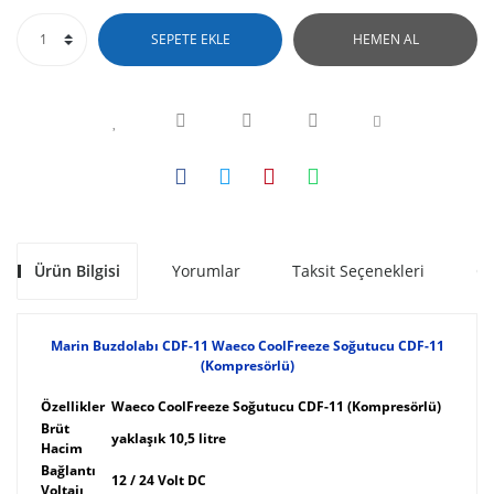
SEPETE EKLE
HEMEN AL
Ürün Bilgisi
Yorumlar
Taksit Seçenekleri
Ön
Marin Buzdolabı CDF-11 Waeco CoolFreeze Soğutucu CDF-11
(Kompresörlü)
Özellikler
Waeco CoolFreeze Soğutucu CDF-11 (Kompresörlü)
Brüt
yaklaşık 10,5 litre
Hacim
Bağlantı
12 / 24 Volt DC
Voltajı