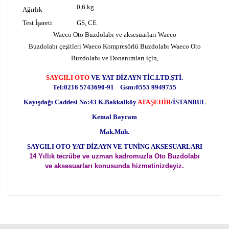
0,6 kg
Ağırlık
Test İşareti
GS, CE
Waeco Oto Buzdolabı ve aksesuarları Waeco
Buzdolabı çeşitleri Waeco Kompresörlü Buzdolabı Waeco Oto
Buzdolabı ve Donanımları için,
SAYGILI OTO
VE YAT DİZAYN TİC.LTD.ŞTİ.
Tel:0216 5743690-91 Gsm:0555 9949755
Kayışdağı Caddesi No:43 K.Bakkalköy
ATAŞEHİR
/İSTANBUL
Kemal Bayram
Mak.Müh.
SAYGILI OTO YAT DİZAYN VE TUNİNG AKSESUARLARI
14 Yıllık tecrübe ve uzman kadromuzla Oto Buzdolabı
ve aksesuarları konusunda hizmetinizdeyiz.