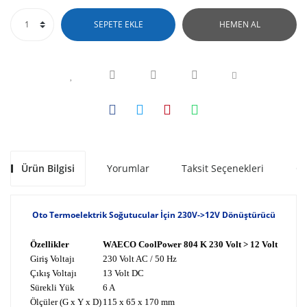
SEPETE EKLE
HEMEN AL
Ürün Bilgisi
Yorumlar
Taksit Seçenekleri
Ön
Oto Termoelektrik Soğutucular İçin 230V->12V Dönüştürücü
Özellikler
WAECO CoolPower 804 K 230 Volt > 12 Volt
Giriş Voltajı
230 Volt AC / 50 Hz
Çıkış Voltajı
13 Volt DC
Sürekli Yük
6 A
Ölçüler (G x Y x D)
115 x 65 x 170 mm