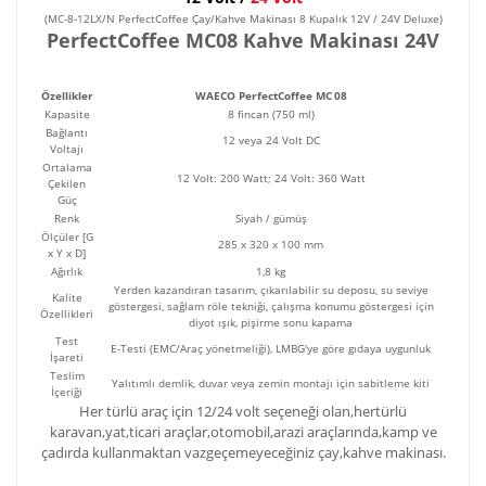
(MC-8-12LX/N PerfectCoffee Çay/Kahve Makinası 8 Kupalık 12V / 24V Deluxe)
PerfectCoffee MC08 Kahve Makinası 24V
Özellikler
WAECO PerfectCoffee MC 08
Kapasite
8 fincan (750 ml)
Bağlantı
12 veya 24 Volt DC
Voltajı
Ortalama
12 Volt: 200 Watt; 24 Volt: 360 Watt
Çekilen
Güç
Renk
Siyah / gümüş
Ölçüler [G
285 x 320 x 100 mm
x Y x D]
Ağırlık
1,8 kg
Yerden kazandıran tasarım, çıkarılabilir su deposu, su seviye
Kalite
göstergesi, sağlam röle tekniği, çalışma konumu göstergesi için
Özellikleri
diyot ışık, pişirme sonu kapama
Test
E-Testi (EMC/Araç yönetmeliği), LMBG'ye göre gıdaya uygunluk
İşareti
Teslim
Yalıtımlı demlik, duvar veya zemin montajı için sabitleme kiti
İçeriği
Her türlü araç için 12/24 volt seçeneği olan,hertürlü
karavan,yat,ticari araçlar,otomobil,arazi araçlarında,kamp ve
çadırda kullanmaktan vazgeçemeyeceğiniz çay,kahve makinası.