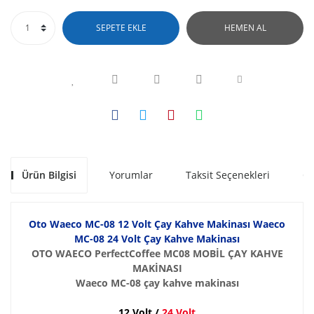
SEPETE EKLE
HEMEN AL
Ürün Bilgisi
Yorumlar
Taksit Seçenekleri
Ön
Oto Waeco MC-08 12 Volt Çay Kahve Makinası Waeco
MC-08 24 Volt Çay Kahve Makinası
OTO WAECO PerfectCoffee MC08 MOBİL ÇAY KAHVE
MAKİNASI
Waeco MC-08 çay kahve makinası
12 Volt
/
24 Volt