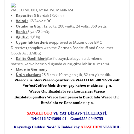
WAECO MC 08 ÇAY KAHVE MAKİNASI
Kapasite :
8 Bardak (750 ml)
Voltaj :
12/24 volt DC
Ortalama Güç :
12 volts: 200 watts, 24 volts: 360 watts
Renk :
Siyah/Gümüş
Ağırlık :
1,8 kg
Uygunluk testleri:
e-approved to (Automotive EMC
Directive),complies with the German Foodstuff and Consumer
Goods Act (LMBG)
Kalite Özellikleri:
Zarif dizayn,izolasyonlu demleme
haznesi,kahve hazır olduğunda durur,çıkarılabilir su rezervi.
Made in Germany
Ürün ebatları:
28,5 cm x 10 cm genişlik, 32 cm yükseklik.
Waeco ürünleri Waeco çeşitleri ve WAECO MC-08 12/24 volt
PerfectCoffee Mobitherm çay,kahve makinası için,
Waeco Oto Buzdolabı ve aksesuarları Waeco
Buzdolabı çeşitleri Waeco Kompresörlü Buzdolabı Waeco Oto
Buzdolabı ve Donanımları için,
SAYGILI OTO
VE YAT DİZAYN TİC.LTD.ŞTİ.
Tel:0216 5743690-91 Gsm:0555 9949755
Kayışdağı Caddesi No:43 K.Bakkalköy
ATAŞEHİR
/İSTANBUL