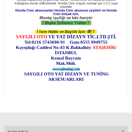
koltuğuna monte edilmektedir. Honda Civic kolçak montajı için 1.5-2 saat
yeterlidir.
Honda Civic aksesuarları
Honda Civic
aksesuar çeşitleri ve
Honda
Civic
kolçak için,
Montaj işçiliği ve kdv hariçtir
!
!
Başka Şübemiz Yoktur
!
!
☏
İsim Hakkı ve Bayilik İçin
SAYGILI OTO
VE YAT DİZAYN TİC.LTD.ŞTİ.
Tel:0216 5743690-91 Gsm:0555 9949755
Kayışdağı Caddesi No:43 K.Bakkalköy
ATAŞEHİR
/
İSTANBUL
Kemal Bayram
Mak.Müh.
www.sgltuning.com
SAYGILI OTO YAT DİZAYN VE TUNİNG
AKSESUARLARI