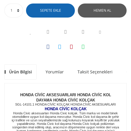
SEPETE EKLE
HEMEN AL
Ürün Bilgisi
Yorumlar
Taksit Seçenekleri
Ön
HONDA CİVİC AKSESUARLARI HONDA CİVİC
KOL
DAYAMA HONDA CİVİC KOLÇAK
SGL-14101.1 HONDA CİVİC KOLÇAK HONDA CİVİC AKSESUARLARI
HONDA CİVİC KOLÇAK
Honda Civic aksesuarları Honda Civic kolçak. Tüm marka ve model binek
otomobillere uygun kol dayama mevcuttur. Honda Civic kol dayama ile şehir
içi trafikte ve uzun seyahatlerinizde sağ kolunuzu koyarak keyifli bir yolculuk
yapabilirsiniz. Honda Civic kol dayama Honda Civic kolçak poliüretan
süngerden imal edilmiş olup, aracınızın döşemesine uygun renkte deri veya
kumaş kaplanmış çeşitlerimiz vardır. Honda Civic kol dayama sürücü