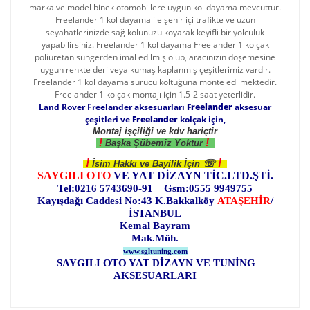
marka ve model binek otomobillere uygun kol dayama mevcuttur.
Freelander 1 kol dayama ile şehir içi trafikte ve uzun
seyahatlerinizde sağ kolunuzu koyarak keyifli bir yolculuk
yapabilirsiniz. Freelander 1 kol dayama Freelander 1 kolçak
poliüretan süngerden imal edilmiş olup, aracınızın döşemesine
uygun renkte deri veya kumaş kaplanmış çeşitlerimiz vardır.
Freelander 1 kol dayama sürücü koltuğuna monte edilmektedir.
Freelander 1 kolçak montajı için 1.5-2 saat yeterlidir.
Land Rover Freelander aksesuarları
Freelander
aksesuar
çeşitleri ve
Freelander
kolçak için,
Montaj işçiliği ve kdv hariçtir
!
!
Başka Şübemiz Yoktur
!
!
☏
İsim Hakkı ve Bayilik İçin
SAYGILI OTO
VE YAT DİZAYN TİC.LTD.ŞTİ.
Tel:0216 5743690-91 Gsm:0555 9949755
Kayışdağı Caddesi No:43 K.Bakkalköy
ATAŞEHİR
/
İSTANBUL
Kemal Bayram
Mak.Müh.
www.sgltuning.com
SAYGILI OTO YAT DİZAYN VE TUNİNG
AKSESUARLARI