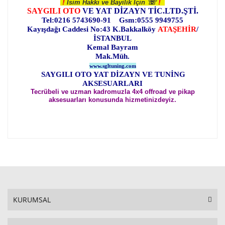
!
!
☏
İsim Hakkı ve Bayilik İçin
SAYGILI OTO
VE YAT DİZAYN TİC.LTD.ŞTİ.
Tel:0216 5743690-91 Gsm:0555 9949755
Kayışdağı Caddesi No:43 K.Bakkalköy
ATAŞEHİR
/
İSTANBUL
Kemal Bayram
Mak.Müh.
www.sgltuning.com
SAYGILI OTO YAT DİZAYN VE TUNİNG
AKSESUARLARI
Tecrübeli ve uzman kadromuzla 4x4 offroad ve pikap
aksesuarları konusunda hizmetinizdeyiz.
KURUMSAL