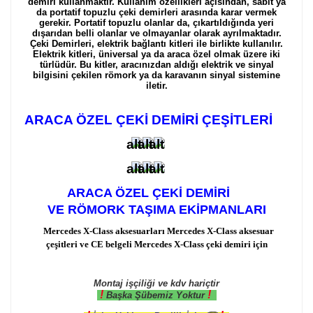
demiri kullanmaktır. Kullanım özellikleri açısından, sabit ya
da portatif topuzlu çeki demirleri arasında karar vermek
gerekir. Portatif topuzlu olanlar da, çıkartıldığında yeri
dışarıdan belli olanlar ve olmayanlar olarak ayrılmaktadır.
Çeki Demirleri, elektrik bağlantı kitleri ile birlikte kullanılır.
Elektrik kitleri, üniversal ya da araca özel olmak üzere iki
türlüdür. Bu kitler, aracınızdan aldığı elektrik ve sinyal
bilgisini çekilen römork ya da karavanın sinyal sistemine
iletir.
ARACA ÖZEL ÇEKİ DEMİRİ ÇEŞİTLERİ
ARACA ÖZEL ÇEKİ DEMİRİ
VE RÖMORK TAŞIMA EKİPMANLARI
Mercedes X-Class aksesuarları Mercedes X-Class aksesuar
çeşitleri ve CE belgeli Mercedes X-Class çeki demiri için
Montaj işçiliği ve kdv hariçtir
!
!
Başka Şübemiz Yoktur