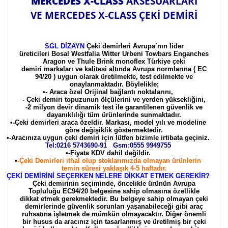
MERCEDES X-CLASS
AKSESUARLARI
VE MERCEDES X-CLASS ÇEKİ DEMİRİ
SGL DİZAYN
Çeki demirleri Avrupa`nın lider
üreticileri
Bosal
Westfalia
Witter Urbeni Towbars Enganches
Aragon
ve
Thule Brink monoflex Türkiye çeki
demiri
markaları ve kalitesi altında Avrupa normlarına ( EC
94/20 ) uygun olarak üretilmekte, test edilmekte ve
onaylanmaktadır. Böylelikle;
•
- Araca özel Orijinal bağlantı noktalarını,
- Çeki demiri topuzunun ölçülerini ve yerden yüksekliğini,
-2 milyon devir dinamik test ile garantilenen güvenlik ve
dayanıklılığı tüm ürünlerinde sunmaktadır.
•
-Çeki demirleri araca özeldir. Markası, model yılı ve modeline
göre değişiklik göstermektedir.
•
-Aracınıza uygun çeki demiri için lütfen bizimle irtibata geçiniz
.
Tel:0216
5743690-91 Gsm:0555 9949755
•
-Fiyata KDV dahil değildir.
•
-Çeki Demirleri ithal olup stoklarımızda olmayan ürünlerin
temin süresi yaklaşık 4-5 haftadır.
ÇEKİ DEMİRİNİ SEÇERKEN NELERE DİKKAT ETMEK GEREKİR?
Çeki demirinin seçiminde, öncelikle ürünün Avrupa
Topluluğu EC94/20 belgesine sahip olmasına özellikle
dikkat etmek gerekmektedir. Bu belgeye sahip olmayan çeki
demirlerinde güvenlik sorunları yaşanabileceği gibi araç
ruhsatına işletmek de mümkün olmayacaktır. Diğer önemli
bir husus da aracınız için tasarlanmış ve üretilmiş bir çeki