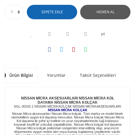
SEPETE EKLE
HEMEN AL
Ürün Bilgisi
Yorumlar
Taksit Seçenekleri
Ön
NİSSAN MİCRA AKSESUARLARI NİSSAN MİCRA KOL
DAYAMA NİSSAN MİCRA KOLÇAK
SGL-30102.1 NİSSAN MİCRA KOLÇAK NİSSAN MİCRA AKSESUARLARI
NİSSAN MİCRA KOLÇAK
Nissan Micra aksesuarları Nissan Micra kolçak. Tüm marka ve model binek
otomobillere uygun kol dayama mevcuttur. Nissan Micra kolçak Nissan Micra
Kol dayama ile şehir içi trafikte ve uzun seyahatlerinizde sağ kolunuzu
koyarak keyifli bir yolculuk yapabilirsiniz. Nissan Micra kolçak kol dayama
Nissan Micra kolçak poliüretan süngerden imal edilmiş olup, aracınızın
döşemesine uygun renkte deri veya kumaş kaplanmış çeşitlerimiz vardır.