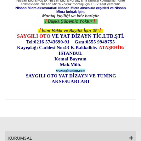
Nissan Micra kolçak Nissan Micra kol dayama sürücü koltuğuna monte
edilmektedir. Nissan Micra kolçak montajı için 1.5-2 saat yeterlidir.
Nissan Micra aksesuarları
Nissan Micra
aksesuar çeşitleri ve
Nissan
Micra
kolçak için,
Montaj işçiliği ve kdv hariçtir
!
!
Başka Şübemiz Yoktur
!
!
☏
İsim Hakkı ve Bayilik İçin
SAYGILI OTO
VE YAT DİZAYN TİC.LTD.ŞTİ.
Tel:0216 5743690-91 Gsm:0555 9949755
Kayışdağı Caddesi No:43 K.Bakkalköy
ATAŞEHİR
/
İSTANBUL
Kemal Bayram
Mak.Müh.
www.sgltuning.com
SAYGILI OTO YAT DİZAYN VE TUNİNG
AKSESUARLARI
KURUMSAL