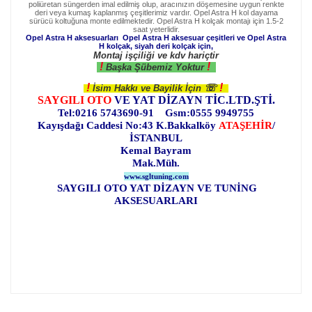
poliüretan süngerden imal edilmiş olup, aracınızın döşemesine uygun renkte
deri veya kumaş kaplanmış çeşitlerimiz vardır. Opel Astra H kol dayama
sürücü koltuğuna monte edilmektedir. Opel Astra H kolçak montajı için 1.5-2
saat yeterlidir.
Opel Astra H aksesuarları Opel Astra H aksesuar çeşitleri ve
Opel Astra
H
kolçak, siyah deri kolçak için,
Montaj işçiliği ve kdv hariçtir
!
!
Başka Şübemiz Yoktur
!
!
☏
İsim Hakkı ve Bayilik İçin
SAYGILI OTO
VE YAT DİZAYN TİC.LTD.ŞTİ.
Tel:0216 5743690-91 Gsm:0555 9949755
Kayışdağı Caddesi No:43 K.Bakkalköy
ATAŞEHİR
/
İSTANBUL
Kemal Bayram
Mak.Müh.
www.sgltuning.com
SAYGILI OTO YAT DİZAYN VE TUNİNG
AKSESUARLARI