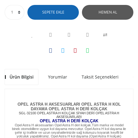
SEPETE EKLE
HEMEN AL
Ürün Bilgisi
Yorumlar
Taksit Seçenekleri
Ön
OPEL ASTRA H
AKSESUARLARI
OPEL ASTRA H
KOL
DAYAMA OPEL ASTRA H DERİ KOLÇAK
SGL-32100 OPEL ASTRA H KOLÇAK SİYAH DERİ OPEL ASTRA H
AKSESUARLARI
OPEL ASTRA H DERİ KOLÇAK
Opel Astra H aksesuarları Opel Astra H deri kolçak.Tüm marka ve model
binek otomobillere uygun kol dayama mevcuttur. Opel Astra H kol dayama ile
şehir içi trafikte ve uzun seyahatlerinizde sağ kolunuzu koyarak keyifli bir
yolculuk yapabilirsiniz. Opel Astra H kol dayama (Opel Astra H kolçak)