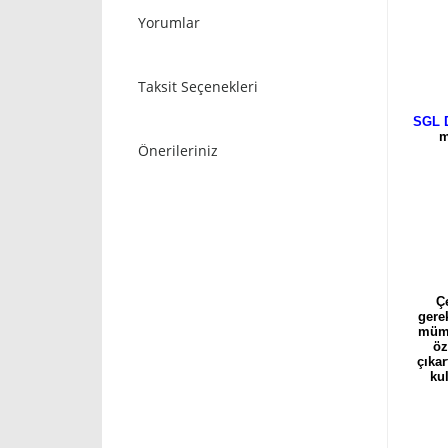
Yorumlar
Taksit Seçenekleri
SGL 
m
Önerileriniz
Ç
gere
mümk
öz
çıkar
kul