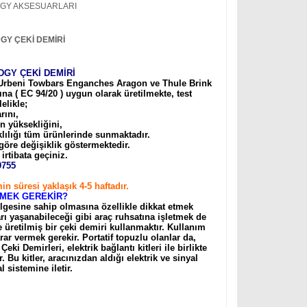
ODGY AKSESUARLARI
DGY
ÇEKİ DEMİRİ
DGY ÇEKİ DEMİRİ
 Urbeni Towbars Enganches Aragon
ve
Thule Brink
ına ( EC 94/20 ) uygun olarak üretilmekte, test
elikle;
rını,
n yüksekliğini,
klılığı tüm ürünlerinde sunmaktadır.
göre değişiklik göstermektedir.
irtibata geçiniz
.
9755
n süresi yaklaşık 4-5 haftadır.
TMEK GEREKİR?
gesine sahip olmasına özellikle dikkat etmek
ı yaşanabileceği gibi araç ruhsatına işletmek de
üretilmiş bir çeki demiri kullanmaktır. Kullanım
arar vermek gerekir. Portatif topuzlu olanlar da,
eki Demirleri, elektrik bağlantı kitleri ile birlikte
r. Bu kitler, aracınızdan aldığı elektrik ve sinyal
 sistemine iletir.