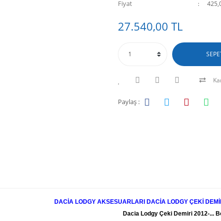
Fiyat
425,
27.540,00 TL
SEPE
Kar
Paylaş :
DACİA LODGY AKSESUARLARI DACİA LODGY ÇEKİ DEMİR
Dacia Lodgy Çeki Demiri 2012-... B