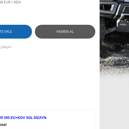
00 EUR + KDV
TE EKLE
HEMEN AL
şılaştır
İ 395 EU+KDV SGL DİZAYN
osal