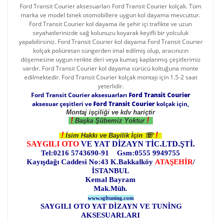
Ford Transit Courier aksesuarları Ford Transit Courier kolçak. Tüm
marka ve model binek otomobillere uygun kol dayama mevcuttur.
Ford Transit Courier kol dayama ile şehir içi trafikte ve uzun
seyahatlerinizde sağ kolunuzu koyarak keyifli bir yolculuk
yapabilirsiniz. Ford Transit Courier kol dayama Ford Transit Courier
kolçak poliüretan süngerden imal edilmiş olup, aracınızın
döşemesine uygun renkte deri veya kumaş kaplanmış çeşitlerimiz
vardır. Ford Transit Courier kol dayama sürücü koltuğuna monte
edilmektedir. Ford Transit Courier kolçak montajı için 1.5-2 saat
yeterlidir.
Ford Transit Courier aksesuarları
Ford Transit Courier
aksesuar çeşitleri ve
Ford Transit Courier
kolçak için,
Montaj işçiliği ve kdv hariçtir
!
!
Başka Şübemiz Yoktur
!
!
☏
İsim Hakkı ve Bayilik İçin
SAYGILI OTO
VE YAT DİZAYN TİC.LTD.ŞTİ.
Tel:0216 5743690-91 Gsm:0555 9949755
Kayışdağı Caddesi No:43 K.Bakkalköy
ATAŞEHİR
/
İSTANBUL
Kemal Bayram
Mak.Müh.
www.sgltuning.com
SAYGILI OTO YAT DİZAYN VE TUNİNG
AKSESUARLARI