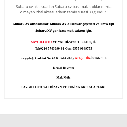
Subaru xv aksesuarları
Subaru xv basamak s
toklarımızda
olmayan ithal aksesuarların temin süresi 30 gündür.
Subaru XV aksesuarları
Subaru XV
aksesuar çeşitleri ve Bmw tipi
Subaru XV
yan basamak takımı için,
SAYGILI OTO
VE YAT DİZAYN TİC.LTD.ŞTİ.
Tel:0216 5743690-91 Gsm:0555 9949755
Kayışdağı Caddesi No:43 K.Bakkalköy
ATAŞEHİR
/İSTANBUL
Kemal Bayram
Mak.Müh.
SAYGILI OTO YAT DİZAYN VE TUNİNG AKSESUARLARI