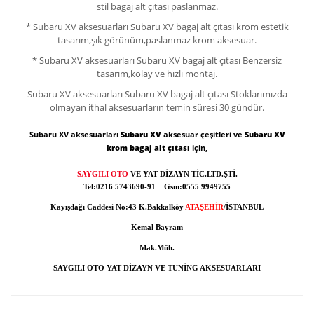
stil bagaj alt çıtası paslanmaz.
*
Subaru XV aksesuarları Subaru XV bagaj alt çıtası krom e
stetik
tasarım,şık görünüm,paslanmaz krom aksesuar.
*
Subaru XV
aksesuarları
Subaru XV
bagaj alt çıtası
Benzersiz
tasarım,kolay ve hızlı montaj.
Subaru XV
aksesuarları
Subaru XV
bagaj alt çıtası
Stoklarımızda
olmayan ithal aksesuarların temin süresi 30 gündür.
Subaru XV aksesuarları
Subaru XV
aksesuar çeşitleri ve
Subaru XV
krom bagaj alt çıtası
için,
SAYGILI OTO
VE YAT DİZAYN TİC.LTD.ŞTİ.
Tel:0216 5743690-91 Gsm:0555 9949755
Kayışdağı Caddesi No:43 K.Bakkalköy
ATAŞEHİR
/İSTANBUL
Kemal Bayram
Mak.Müh.
SAYGILI OTO YAT DİZAYN VE TUNİNG AKSESUARLARI