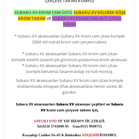
ÇERÇEVE TAKIMI KOMPLE
AMAROK MAUN KAPLA
SUBARU XV KROM CAM ÜSTÜ
SUBARU XV KELEBEK KÖŞE
KROM TAKIMI
VE
SUBARU XV KROM CAM ALTI ÇITASI
TAKIM
AMAROK MERKEZİ KİLİT
* Subaru XV aksesuarları Subaru XV krom cam çıtası komple
AMAROK MULTİMEDYA
OEM stil orjinal krom cam çerçeve takımı
AMAROK OFFROAD AKSE
* Subaru XV aksesuarları Subaru XV krom cam çıtası
komple estetik tasarım,şık görünüm,paslanmaz krom aksesuar.
AMAROK ÖN KORUMA
* Subaru XV aksesuarları Subaru XV krom cam çıtası
komple benzersiz tasarım,kolay ve hızlı montaj.
AMAROK PARK SENSÖR
Subaru XV aksesuarları Subaru XV krom cam çıtası komple
stoklarımızda olmayan ithal aksesuarların temin süresi 30
AMAROK PASPAS
gündür.
AMAROK RAMPA ATV VE
Subaru XV aksesuarları
Subaru XV
aksesuar çeşitleri ve
Subaru
XV
krom cam çerçeve takımı için,
AMAROK ROLLBAR
SAYGILI OTO
VE YAT DİZAYN TİC.LTD.ŞTİ.
AMAROK SEPET
Tel:0216 5743690-91 Gsm:0555 9949755
AMAROK SİS FARI
Kayışdağı Caddesi No:43 K.Bakkalköy
ATAŞEHİR
/İSTANBUL