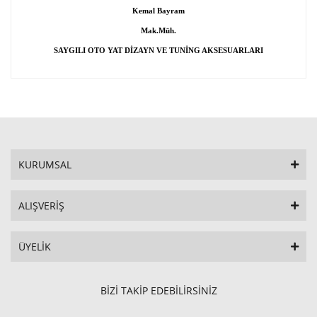
Kemal Bayram
AMAROK SNORKEL
Mak.Müh.
AMAROK SPACER
SAYGILI OTO YAT DİZAYN VE TUNİNG AKSESUARLARI
AMAROK SPRINT BOOST
AMAROK TAVAN BARLAR
AMAROK TENTE
AMAROK TOWBOX
KURUMSAL
AMAROK VİNÇ
ALIŞVERİŞ
AMAROK YÜK HALKASI
ÜYELİK
AMAROK YÜKSELTME KİT
BİZİ TAKİP EDEBİLİRSİNİZ