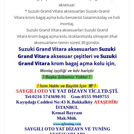
aksesuar.
*
Suzuki Grand Vitara aksesuarları
Suzuki Grand
Vitara
krom
bagaj açma
kolu benzersiz tasarım,kolay ve hızlı
montaj.
Suzuki Grand Vitara aksesuarları
Suzuki Grand
Vitara
krom
bagaj açma kolu
stoklarımızda olmayan ithal
aksesuarların temin süresi 30 gündür.
Suzuki Grand Vitara aksesuarları
Suzuki
Grand Vitara
aksesuar çeşitleri ve
Suzuki
Grand Vitara
krom bagaj açma kolu için,
Montaj işçiliği ve kdv hariçtir
!
!
Başka Şübemiz Yoktur
!
!
☏
İsim Hakkı ve Bayilik İçin
SAYGILI OTO
VE YAT DİZAYN TİC.LTD.ŞTİ.
Tel:0216 5743690-91 Gsm:0555 9949755
Kayışdağı Caddesi No:43 K.Bakkalköy
ATAŞEHİR
/
İSTANBUL
Kemal Bayram
Mak.Müh.
www.sgltuning.com
SAYGILI OTO YAT DİZAYN VE TUNİNG