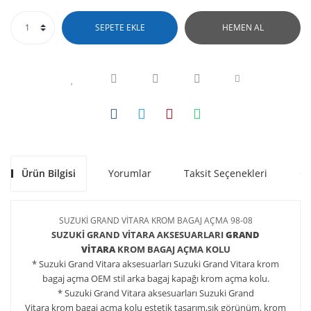
SEPETE EKLE
HEMEN AL
Ürün Bilgisi
Yorumlar
Taksit Seçenekleri
Ön
SUZUKİ GRAND VİTARA KROM BAGAJ AÇMA 98-08
SUZUKİ GRAND VİTARA AKSESUARLARI
GRAND
VİTARA
KROM BAGAJ AÇMA KOLU
* Suzuki Grand Vitara aksesuarları
Suzuki Grand Vitara
krom
bagaj açma OEM stil arka bagaj kapağı krom açma kolu.
*
Suzuki Grand Vitara aksesuarları
Suzuki Grand
Vitara
krom
bagaj açma
kolu estetik tasarım,şık görünüm, krom