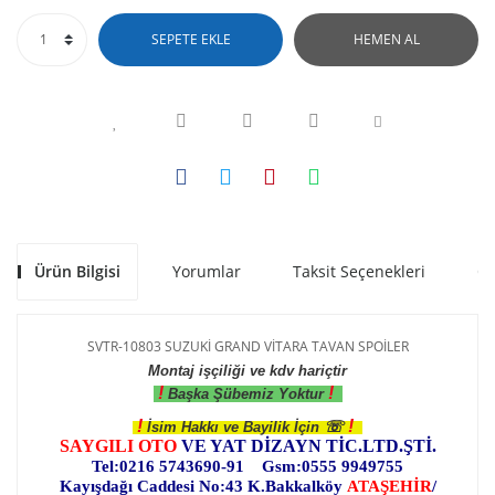
SEPETE EKLE
HEMEN AL
Ürün Bilgisi
Yorumlar
Taksit Seçenekleri
Ön
SVTR-10803 SUZUKİ GRAND VİTARA TAVAN SPOİLER
Montaj işçiliği ve kdv hariçtir
!
!
Başka Şübemiz Yoktur
!
!
☏
İsim Hakkı ve Bayilik İçin
SAYGILI OTO
VE YAT DİZAYN TİC.LTD.ŞTİ.
Tel:0216 5743690-91 Gsm:0555 9949755
Kayışdağı Caddesi No:43 K.Bakkalköy
ATAŞEHİR
/