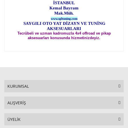
İSTANBUL
Kemal Bayram
Mak.Müh.
www.sgltuning.com
SAYGILI OTO YAT DİZAYN VE TUNİNG
AKSESUARLARI
Tecrübeli ve uzman kadromuzla 4x4 offroad ve pikap
aksesuarları konusunda hizmetinizdeyiz.
KURUMSAL
ALIŞVERİŞ
ÜYELİK